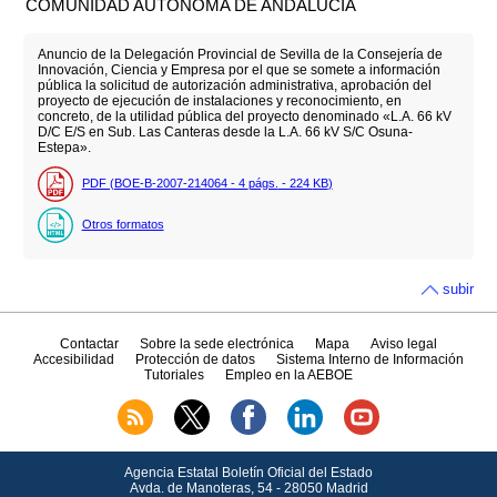
COMUNIDAD AUTÓNOMA DE ANDALUCÍA
Anuncio de la Delegación Provincial de Sevilla de la Consejería de
Innovación, Ciencia y Empresa por el que se somete a información
pública la solicitud de autorización administrativa, aprobación del
proyecto de ejecución de instalaciones y reconocimiento, en
concreto, de la utilidad pública del proyecto denominado «L.A. 66 kV
D/C E/S en Sub. Las Canteras desde la L.A. 66 kV S/C Osuna-
Estepa».
PDF (BOE-B-2007-214064 - 4
págs.
- 224
KB
)
Otros formatos
subir
Contactar
Sobre la sede electrónica
Mapa
Aviso legal
Accesibilidad
Protección de datos
Sistema Interno de Información
Tutoriales
Empleo en la AEBOE
Agencia Estatal Boletín Oficial del Estado
Avda.
de Manoteras, 54 - 28050 Madrid