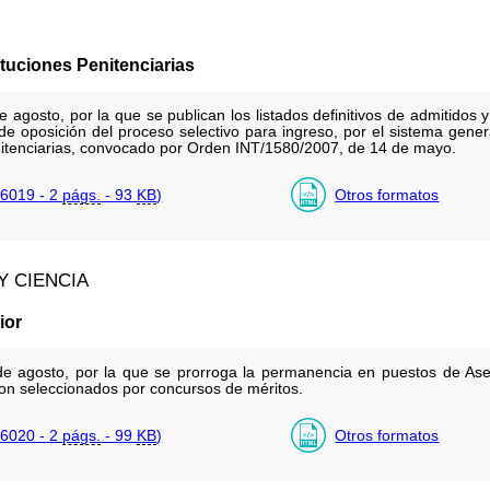
tuciones Penitenciarias
gosto, por la que se publican los listados definitivos de admitidos y 
e de oposición del proceso selectivo para ingreso, por el sistema gene
nitenciarias, convocado por Orden INT/1580/2007, de 14 de mayo.
6019 - 2
págs.
- 93
KB
)
Otros formatos
Y CIENCIA
ior
 agosto, por la que se prorroga la permanencia en puestos de Ases
on seleccionados por concursos de méritos.
6020 - 2
págs.
- 99
KB
)
Otros formatos