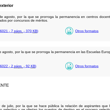
xterior
 agosto, por la que se prorroga la permanencia en centros docentes
ados por concursos de méritos.
6021 - 7
págs.
- 370
KB
)
Otros formatos
 agosto, por la que se prorroga la permanencia en las Escuelas Euro
6022 - 2
págs.
- 92
KB
)
Otros formatos
ENTE
 julio, por la que se hace pública la relación de aspirantes que h
o selectivo y se ofertan los puestos de destino en el proceso selecti