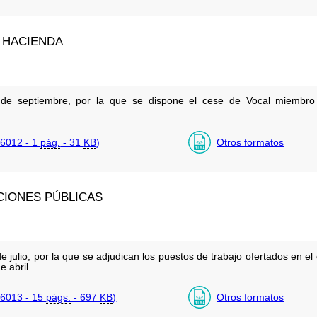
 HACIENDA
e septiembre, por la que se dispone el cese de Vocal miembro 
6012 - 1
pág.
- 31
KB
)
Otros formatos
CIONES PÚBLICAS
julio, por la que se adjudican los puestos de trabajo ofertados en e
 abril.
6013 - 15
págs.
- 697
KB
)
Otros formatos