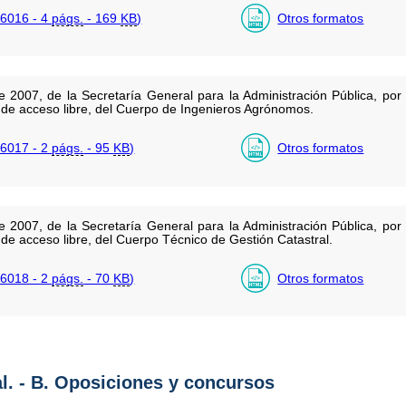
6016 - 4
págs.
- 169
KB
)
Otros formatos
 2007, de la Secretaría General para la Administración Pública, por
l de acceso libre, del Cuerpo de Ingenieros Agrónomos.
6017 - 2
págs.
- 95
KB
)
Otros formatos
 2007, de la Secretaría General para la Administración Pública, por
 de acceso libre, del Cuerpo Técnico de Gestión Catastral.
6018 - 2
págs.
- 70
KB
)
Otros formatos
al. - B. Oposiciones y concursos