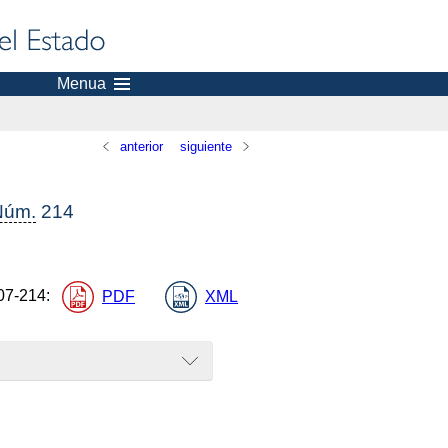
Menua
anterior
siguiente
Núm.
214
07-214
:
PDF
XML