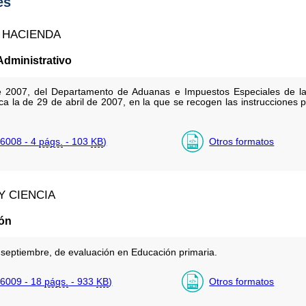
es
 HACIENDA
dministrativo
 2007, del Departamento de Aduanas e Impuestos Especiales de la 
fica la de 29 de abril de 2007, en la que se recogen las instrucciones
6008 - 4
págs.
- 103
KB
)
Otros formatos
Y CIENCIA
ión
septiembre, de evaluación en Educación primaria.
6009 - 18
págs.
- 933
KB
)
Otros formatos