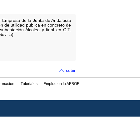
 y Empresa de la Junta de Andalucía
ón de utilidad pública en concreto de
ubestación Alcolea y final en C.T.
evilla).
subir
formación
Tutoriales
Empleo en la AEBOE