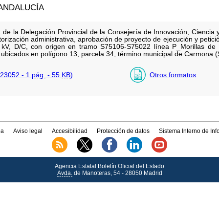
ANDALUCÍA
 de la Delegación Provincial de la Consejería de Innovación, Ciencia
utorización administrativa, aprobación de proyecto de ejecución y petici
5 kV, D/C, con origen en tramo S75106-S75022 línea P_Morillas de s
 ubicados en polígono 13, parcela 34, término municipal de Carmona (S
23052 - 1
pág.
- 55
KB
)
Otros formatos
a
Aviso legal
Accesibilidad
Protección de datos
Sistema Interno de In
Agencia Estatal Boletín Oficial del Estado
Avda.
de Manoteras, 54 - 28050 Madrid