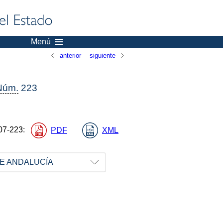
Menú
anterior
siguiente
Núm.
223
07-223
:
PDF
XML
E ANDALUCÍA