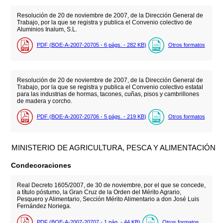
Resolución de 20 de noviembre de 2007, de la Dirección General de
Trabajo, por la que se registra y publica el Convenio colectivo de
Aluminios Inalum, S.L.
PDF (BOE-A-2007-20705 - 6
págs.
- 282
KB
)
Otros formatos
Resolución de 20 de noviembre de 2007, de la Dirección General de
Trabajo, por la que se registra y publica el Convenio colectivo estatal
para las industrias de hormas, tacones, cuñas, pisos y cambrillones
de madera y corcho.
PDF (BOE-A-2007-20706 - 5
págs.
- 219
KB
)
Otros formatos
MINISTERIO DE AGRICULTURA, PESCA Y ALIMENTACIÓN
Condecoraciones
Real Decreto 1605/2007, de 30 de noviembre, por el que se concede,
a título póstumo, la Gran Cruz de la Orden del Mérito Agrario,
Pesquero y Alimentario, Sección Mérito Alimentario a don José Luis
Fernández Noriega.
PDF (BOE-A-2007-20707 - 1
pág.
- 44
KB
)
Otros formatos