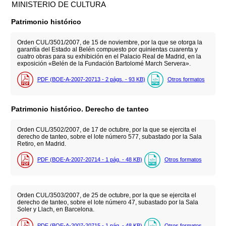
MINISTERIO DE CULTURA
Patrimonio histórico
Orden CUL/3501/2007, de 15 de noviembre, por la que se otorga la
garantía del Estado al Belén compuesto por quinientas cuarenta y
cuatro obras para su exhibición en el Palacio Real de Madrid, en la
exposición «Belén de la Fundación Bartolomé March Servera».
PDF (BOE-A-2007-20713 - 2
págs.
- 93
KB
)
Otros formatos
Patrimonio histórico. Derecho de tanteo
Orden CUL/3502/2007, de 17 de octubre, por la que se ejercita el
derecho de tanteo, sobre el lote número 577, subastado por la Sala
Retiro, en Madrid.
PDF (BOE-A-2007-20714 - 1
pág.
- 48
KB
)
Otros formatos
Orden CUL/3503/2007, de 25 de octubre, por la que se ejercita el
derecho de tanteo, sobre el lote número 47, subastado por la Sala
Soler y Llach, en Barcelona.
PDF (BOE-A-2007-20715 - 1
pág.
- 48
KB
)
Otros formatos