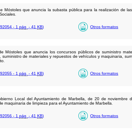
e Móstoles que anuncia la subasta pública para la realización de l
Sociales.
92054 - 1
pág.
- 41
KB
)
Otros formatos
e Móstoles que anuncia los concursos públicos de suministro mater
l, suministro de materiales y repuestos de vehículos y maquinaria, sumi
to.
92055 - 1
pág.
- 41
KB
)
Otros formatos
obierno Local del Ayuntamiento de Marbella, de 20 de noviembre d
 de maquinaria de limpieza para el Ayuntamiento de Marbella.
92056 - 1
pág.
- 41
KB
)
Otros formatos