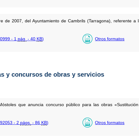
 de 2007, del Ayuntamiento de Cambrils (Tarragona), referente a l
0999 - 1
pág.
- 40
KB
)
Otros formatos
as y concursos de obras y servicios
óstoles que anuncia concurso público para las obras «Sustitución 
92053 - 2
págs.
- 86
KB
)
Otros formatos