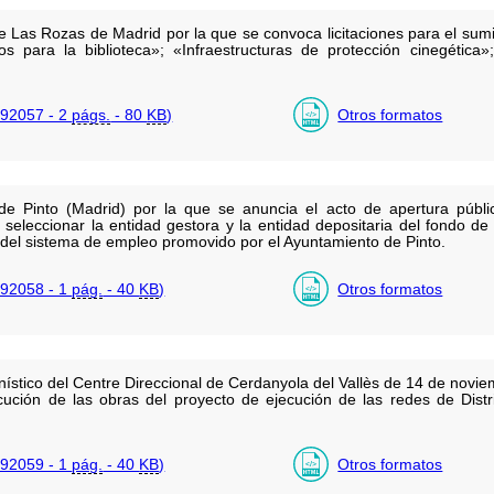
 Las Rozas de Madrid por la que se convoca licitaciones para el sumi
cos para la biblioteca»; «Infraestructuras de protección cinegética
92057 - 2
págs.
- 80
KB
)
Otros formatos
de Pinto (Madrid) por la que se anuncia el acto de apertura públi
seleccionar la entidad gestora y la entidad depositaria del fondo d
 del sistema de empleo promovido por el Ayuntamiento de Pinto.
92058 - 1
pág.
- 40
KB
)
Otros formatos
ístico del Centre Direccional de Cerdanyola del Vallès de 14 de novi
jecución de las obras del proyecto de ejecución de las redes de Dist
92059 - 1
pág.
- 40
KB
)
Otros formatos