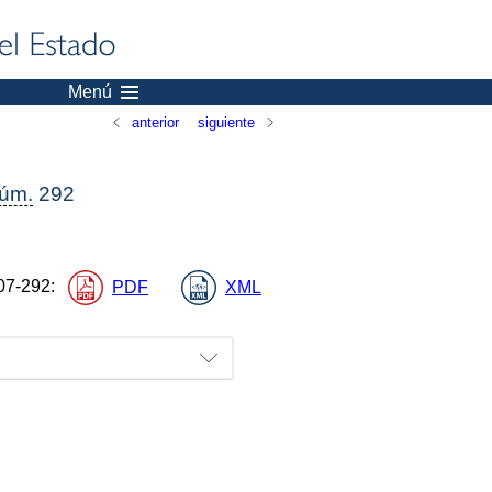
Menú
anterior
siguiente
úm.
292
07-292
:
PDF
XML