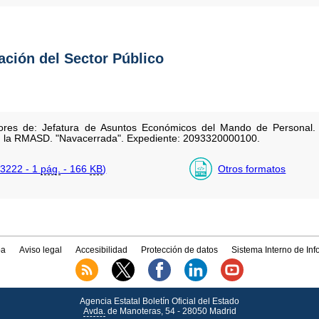
tación del Sector Público
ores de: Jefatura de Asuntos Económicos del Mando de Personal. 
 en la RMASD. "Navacerrada". Expediente: 2093320000100.
3222 - 1
pág.
- 166
KB
)
Otros formatos
a
Aviso legal
Accesibilidad
Protección de datos
Sistema Interno de In
Agencia Estatal Boletín Oficial del Estado
Avda.
de Manoteras, 54 - 28050 Madrid