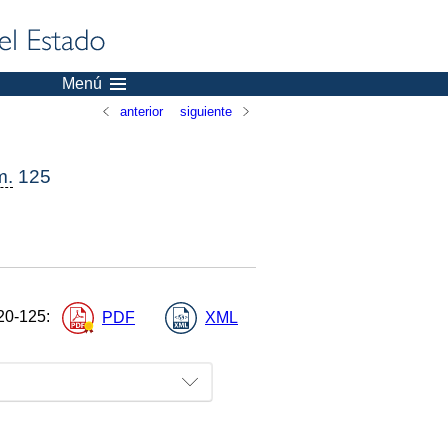
Menú
anterior
siguiente
m.
125
20-125
:
PDF
XML