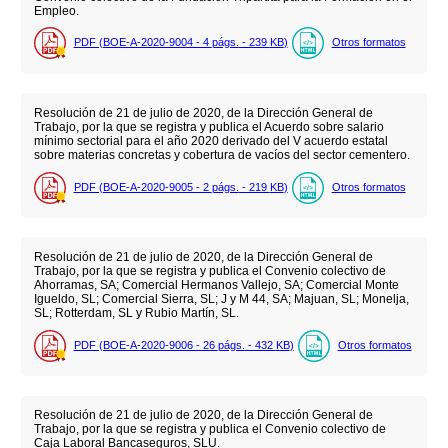
Empleo.
PDF (BOE-A-2020-9004 - 4
págs.
- 239
KB
)
Otros formatos
Resolución de 21 de julio de 2020, de la Dirección General de
Trabajo, por la que se registra y publica el Acuerdo sobre salario
mínimo sectorial para el año 2020 derivado del V acuerdo estatal
sobre materias concretas y cobertura de vacíos del sector cementero.
PDF (BOE-A-2020-9005 - 2
págs.
- 219
KB
)
Otros formatos
Resolución de 21 de julio de 2020, de la Dirección General de
Trabajo, por la que se registra y publica el Convenio colectivo de
Ahorramas, SA; Comercial Hermanos Vallejo, SA; Comercial Monte
Igueldo, SL; Comercial Sierra, SL; J y M 44, SA; Majuan, SL; Monelja,
SL; Rotterdam, SL y Rubio Martín, SL.
PDF (BOE-A-2020-9006 - 26
págs.
- 432
KB
)
Otros formatos
Resolución de 21 de julio de 2020, de la Dirección General de
Trabajo, por la que se registra y publica el Convenio colectivo de
Caja Laboral Bancaseguros, SLU.