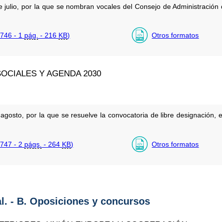
julio, por la que se nombran vocales del Consejo de Administració
746 - 1
pág.
- 216
KB
)
Otros formatos
OCIALES Y AGENDA 2030
gosto, por la que se resuelve la convocatoria de libre designación,
747 - 2
págs.
- 264
KB
)
Otros formatos
al. - B. Oposiciones y concursos