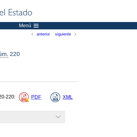
Menú
anterior
siguiente
úm.
220
20-220
:
PDF
XML