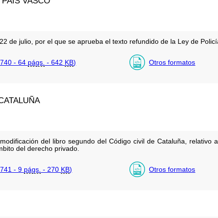
PAÍS VASCO
22 de julio, por el que se aprueba el texto refundido de la Ley de Polic
740 - 64
págs.
- 642
KB
)
Otros formatos
CATALUÑA
modificación del libro segundo del Código civil de Cataluña, relativo a
bito del derecho privado.
741 - 9
págs.
- 270
KB
)
Otros formatos