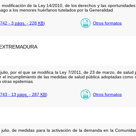
e modificación de la Ley 14/2010, de los derechos y las oportunidades 
pago a los menores huérfanos tutelados por la Generalidad.
742 - 3
págs.
- 228
KB
)
Otros formatos
 EXTREMADURA
julio, por el que se modifica la Ley 7/2011, de 23 de marzo, de salud
 el incumplimiento de las medidas de salud pública adoptadas como co
 otras epidemias.
743 - 13
págs.
- 287
KB
)
Otros formatos
 julio, de medidas para la activación de la demanda en la Comunid