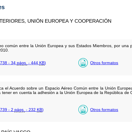
es
XTERIORES, UNIÓN EUROPEA Y COOPERACIÓN
o común entre la Unión Europea y sus Estados Miembros, por una pa
2010.
738 - 34
págs.
- 444
KB
)
Otros formatos
fica el Acuerdo sobre un Espacio Aéreo Común entre la Unión Europ
ra tener en cuenta la adhesión a la Unión Europea de la República de 
739 - 2
págs.
- 232
KB
)
Otros formatos