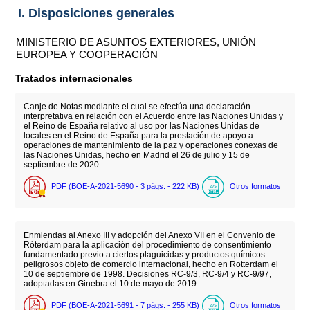
I. Disposiciones generales
MINISTERIO DE ASUNTOS EXTERIORES, UNIÓN
EUROPEA Y COOPERACIÓN
Tratados internacionales
Canje de Notas mediante el cual se efectúa una declaración
interpretativa en relación con el Acuerdo entre las Naciones Unidas y
el Reino de España relativo al uso por las Naciones Unidas de
locales en el Reino de España para la prestación de apoyo a
operaciones de mantenimiento de la paz y operaciones conexas de
las Naciones Unidas, hecho en Madrid el 26 de julio y 15 de
septiembre de 2020.
PDF (BOE-A-2021-5690 - 3
págs.
- 222
KB
)
Otros formatos
Enmiendas al Anexo III y adopción del Anexo VII en el Convenio de
Róterdam para la aplicación del procedimiento de consentimiento
fundamentado previo a ciertos plaguicidas y productos químicos
peligrosos objeto de comercio internacional, hecho en Rotterdam el
10 de septiembre de 1998. Decisiones RC-9/3, RC-9/4 y RC-9/97,
adoptadas en Ginebra el 10 de mayo de 2019.
PDF (BOE-A-2021-5691 - 7
págs.
- 255
KB
)
Otros formatos