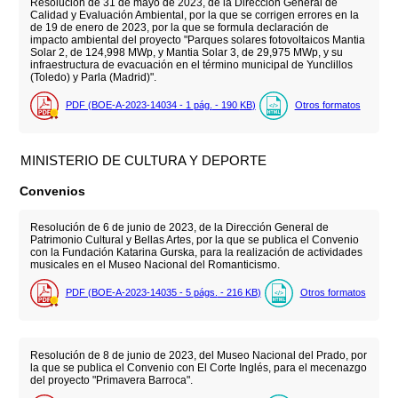
Resolución de 31 de mayo de 2023, de la Dirección General de
Calidad y Evaluación Ambiental, por la que se corrigen errores en la
de 19 de enero de 2023, por la que se formula declaración de
impacto ambiental del proyecto "Parques solares fotovoltaicos Mantia
Solar 2, de 124,998 MWp, y Mantia Solar 3, de 29,975 MWp, y su
infraestructura de evacuación en el término municipal de Yunclillos
(Toledo) y Parla (Madrid)".
PDF (BOE-A-2023-14034 - 1
pág.
- 190
KB
)
Otros formatos
MINISTERIO DE CULTURA Y DEPORTE
Convenios
Resolución de 6 de junio de 2023, de la Dirección General de
Patrimonio Cultural y Bellas Artes, por la que se publica el Convenio
con la Fundación Katarina Gurska, para la realización de actividades
musicales en el Museo Nacional del Romanticismo.
PDF (BOE-A-2023-14035 - 5
págs.
- 216
KB
)
Otros formatos
Resolución de 8 de junio de 2023, del Museo Nacional del Prado, por
la que se publica el Convenio con El Corte Inglés, para el mecenazgo
del proyecto "Primavera Barroca".