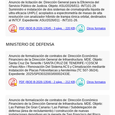
Anuncio de licitación de: Dirección General para la Eficiencia del
Servicio Público de Justicia. Objeto: ASU/2026/011- INT101-26
Suministro e instalación de dos sistemas de cromatografía líquida de
ultra eficacia UHPLC acoplados a espectrometría de masas de alta
resolución con analizador híbrido de trampa iónica orbital, destinados
al INTCF. Expediente: ASU/2026/011 - INT101-26.
PDF (BOE-B-2026-13545 - 3
págs.
- 220
KB
)
Otros formatos
MINISTERIO DE DEFENSA
Anuncio de formalización de contratos de: Dirección Económico
Financiero de la Dirección General de Infraestructura. MDE. Objeto:
Santa Cruz De Tenerife / SANTA CRUZ DE TENERIFE / CDSCM
«Paso Alto» / Renovación Del Sistema ACS y Climatización mediante
Instalación de Placas Fotovoltaicas y Aerotermia (TC 507-36/24).
Expediente: 2025/SP03032003/00002433E.
PDF (BOE-B-2026-13546 - 2
págs.
- 212
KB
)
Otros formatos
Anuncio de formalización de contratos de: Dirección Económico
Financiero de la Dirección General de Infraestructura. MDE. Objeto:
Las Palmas De Gran Canaria / Las Palmas / Subdelegación de
defensa (área de reclutamiento) / construcción de nuevas
instalaciones deportivas en la meseta de San Francisco del Risco.