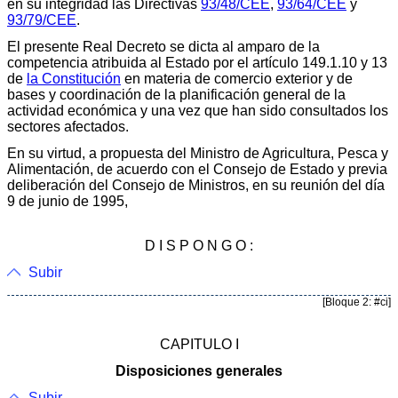
en su integridad las Directivas
93/48/CEE
,
93/64/CEE
y
93/79/CEE
.
El presente Real Decreto se dicta al amparo de la
competencia atribuida al Estado por el artículo 149.1.10 y 13
de
la Constitución
en materia de comercio exterior y de
bases y coordinación de la planificación general de la
actividad económica y una vez que han sido consultados los
sectores afectados.
En su virtud, a propuesta del Ministro de Agricultura, Pesca y
Alimentación, de acuerdo con el Consejo de Estado y previa
deliberación del Consejo de Ministros, en su reunión del día
9 de junio de 1995,
D I S P O N G O :
Subir
[Bloque 2: #ci]
CAPITULO I
Disposiciones generales
Subir