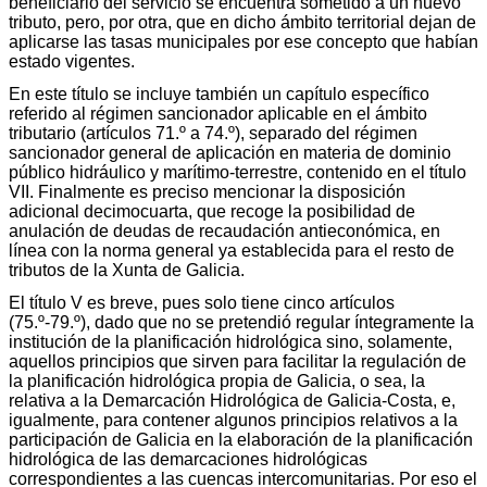
beneficiario del servicio se encuentra sometido a un nuevo
tributo, pero, por otra, que en dicho ámbito territorial dejan de
aplicarse las tasas municipales por ese concepto que habían
estado vigentes.
En este título se incluye también un capítulo específico
referido al régimen sancionador aplicable en el ámbito
tributario (artículos 71.º a 74.º), separado del régimen
sancionador general de aplicación en materia de dominio
público hidráulico y marítimo-terrestre, contenido en el título
VII. Finalmente es preciso mencionar la disposición
adicional decimocuarta, que recoge la posibilidad de
anulación de deudas de recaudación antieconómica, en
línea con la norma general ya establecida para el resto de
tributos de la Xunta de Galicia.
El título V es breve, pues solo tiene cinco artículos
(75.º-79.º), dado que no se pretendió regular íntegramente la
institución de la planificación hidrológica sino, solamente,
aquellos principios que sirven para facilitar la regulación de
la planificación hidrológica propia de Galicia, o sea, la
relativa a la Demarcación Hidrológica de Galicia-Costa, e,
igualmente, para contener algunos principios relativos a la
participación de Galicia en la elaboración de la planificación
hidrológica de las demarcaciones hidrológicas
correspondientes a las cuencas intercomunitarias. Por eso el