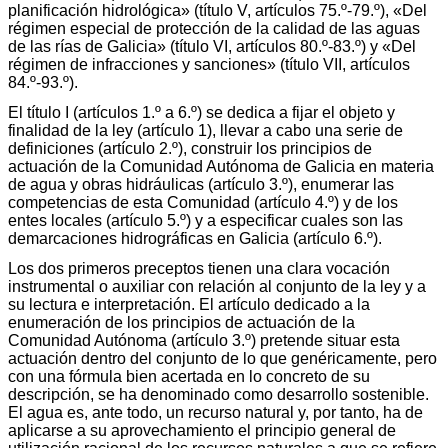
planificación hidrológica» (título V, artículos 75.º-79.º), «Del
régimen especial de protección de la calidad de las aguas
de las rías de Galicia» (título VI, artículos 80.º-83.º) y «Del
régimen de infracciones y sanciones» (título VII, artículos
84.º-93.º).
El título I (artículos 1.º a 6.º) se dedica a fijar el objeto y
finalidad de la ley (artículo 1), llevar a cabo una serie de
definiciones (artículo 2.º), construir los principios de
actuación de la Comunidad Autónoma de Galicia en materia
de agua y obras hidráulicas (artículo 3.º), enumerar las
competencias de esta Comunidad (artículo 4.º) y de los
entes locales (artículo 5.º) y a especificar cuales son las
demarcaciones hidrográficas en Galicia (artículo 6.º).
Los dos primeros preceptos tienen una clara vocación
instrumental o auxiliar con relación al conjunto de la ley y a
su lectura e interpretación. El artículo dedicado a la
enumeración de los principios de actuación de la
Comunidad Autónoma (artículo 3.º) pretende situar esta
actuación dentro del conjunto de lo que genéricamente, pero
con una fórmula bien acertada en lo concreto de su
descripción, se ha denominado como desarrollo sostenible.
El agua es, ante todo, un recurso natural y, por tanto, ha de
aplicarse a su aprovechamiento el principio general de