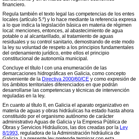
financiero.
Regula también el texto legal las competencias de los entes
locales (artículo 5.º) y lo hace mediante la referencia expresa
a lo que indica la legislación básica en materia de régimen
local: menciones, entonces, al abastecimiento de agua
potable o al alcantarillado, al tratamiento de aguas
residuales y su control sanitario, demostrando de este modo
la ley su voluntad de respeto a los principios fundamentales
del ordenamiento jurídico, entre ellos el principio
constitucional de autonomía municipal.
Concluye el título I con una enumeración de las
demarcaciones hidrográficas en Galicia, como concepto
proveniente de la
Directiva 2000/60/CE
y como expresión de
los ámbitos territoriales diferenciados en que podrán
desarrollarse las competencias y técnicas de intervención
reguladas en la ley.
En cuanto al título II, en Galicia el aparato organizativo en
materia de aguas y obras hidráulicas ha estado hasta ahora
constituido por el organismo autónomo de carácter
administrativo Aguas de Galicia y la Empresa Pública de
Obras y Servicios Hidráulicos, las dos creadas por la
Ley
8/1993
, reguladora de la Administración hidráulica de
Galicia. La presente ley pretende terminar con esta