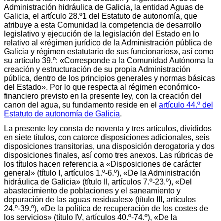
Administración hidráulica de Galicia, la entidad Aguas de
Galicia, el artículo 28.º1 del Estatuto de autonomía, que
atribuye a esta Comunidad la competencia de desarrollo
legislativo y ejecución de la legislación del Estado en lo
relativo al «régimen jurídico de la Administración pública de
Galicia y régimen estatutario de sus funcionarios», así como
su artículo 39.º: «Corresponde a la Comunidad Autónoma la
creación y estructuración de su propia Administración
pública, dentro de los principios generales y normas básicas
del Estado». Por lo que respecta al régimen económico-
financiero previsto en la presente ley, con la creación del
canon del agua, su fundamento reside en el
artículo 44.º del
Estatuto de autonomía de Galicia
.
La presente ley consta de noventa y tres artículos, divididos
en siete títulos, con catorce disposiciones adicionales, seis
disposiciones transitorias, una disposición derogatoria y dos
disposiciones finales, así como tres anexos. Las rúbricas de
los títulos hacen referencia a «Disposiciones de carácter
general» (título I, artículos 1.º-6.º), «De la Administración
hidráulica de Galicia» (título II, artículos 7.º-23.º), «Del
abastecimiento de poblaciones y el saneamiento y
depuración de las aguas residuales» (título III, artículos
24.º-39.º), «De la política de recuperación de los costes de
los servicios» (título IV, artículos 40.º-74.º), «De la