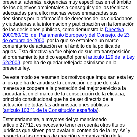
presenta, además, exigencias muy específicas en el ámbito
de los objetivos ambientales a conseguir y de las técnicas
adecuadas para ello; muchas veces enmarcadas sus
decisiones por la afirmación de derechos de los ciudadanos
y ciudadanas a la información y participación en la formación
de las decisiones públicas, como demuestra la
Directiva
2000/60/CE, del Parlamento Europeo y del Consejo, de 23
de octubre de 2000
, por la que se establece un marco
comunitario de actuación en el ámbito de la política de
aguas. Esta directiva ya fue objeto de sucinta transposición
al ordenamiento jurídico español por el
artículo 129 de la Ley
62/2003
, pero ha de quedar reflejada asimismo en la
presente ley.
De este modo se resumen los motivos que impulsan esta ley,
a los que ha de añadirse la convicción de que de esta
manera se coopera a la prestación del mejor servicio a la
ciudadanía en el marco de la consecución de la eficacia,
principio constitucional que ha de ser directriz de la
actuación de todas las administraciones públicas
(
artículo 103.º1 de la Constitución española
).
Estatutariamente, a mayores del ya mencionado
artículo 27.º12, es necesario tener en cuenta otros títulos
jurídicos que sirven para avalar el contenido de la ley. Así y
respecto a las normas de creación y organización de la