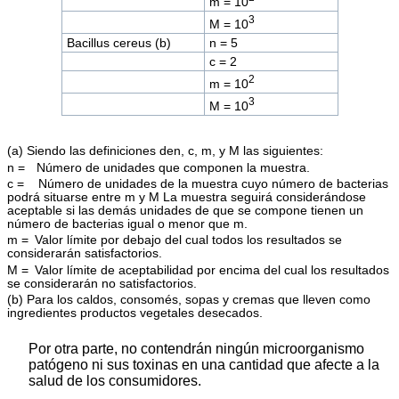
m = 10
3
M = 10
Bacillus cereus (b)
n = 5
c = 2
2
m = 10
3
M = 10
(a) Siendo las definiciones den, c, m, y M las siguientes:
n = Número de unidades que componen la muestra.
c = Número de unidades de la muestra cuyo número de bacterias
podrá situarse entre m y M La muestra seguirá considerándose
aceptable si las demás unidades de que se compone tienen un
número de bacterias igual o menor que m.
m = Valor límite por debajo del cual todos los resultados se
considerarán satisfactorios.
M = Valor límite de aceptabilidad por encima del cual los resultados
se considerarán no satisfactorios.
(b) Para los caldos, consomés, sopas y cremas que lleven como
ingredientes productos vegetales desecados.
Por otra parte, no contendrán ningún microorganismo
patógeno ni sus toxinas en una cantidad que afecte a la
salud de los consumidores.