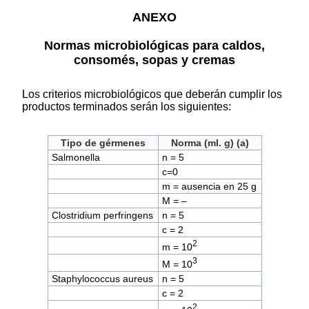
ANEXO
Normas microbiológicas para caldos,
consomés, sopas y cremas
Los criterios microbiológicos que deberán cumplir los
productos terminados serán los siguientes:
Tipo de gérmenes
Norma (ml. g) (a)
Salmonella
n = 5
c=0
m = ausencia en 25 g
M = –
Clostridium perfringens
n = 5
c = 2
2
m = 10
3
M = 10
Staphylococcus aureus
n = 5
c = 2
2