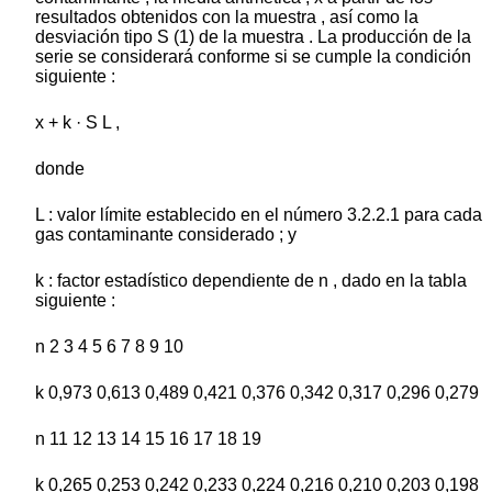
resultados obtenidos con la muestra , así como la
desviación tipo S (1) de la muestra . La producción de la
serie se considerará conforme si se cumple la condición
siguiente :
x + k · S L ,
donde
L : valor límite establecido en el número 3.2.2.1 para cada
gas contaminante considerado ; y
k : factor estadístico dependiente de n , dado en la tabla
siguiente :
n 2 3 4 5 6 7 8 9 10
k 0,973 0,613 0,489 0,421 0,376 0,342 0,317 0,296 0,279
n 11 12 13 14 15 16 17 18 19
k 0,265 0,253 0,242 0,233 0,224 0,216 0,210 0,203 0,198