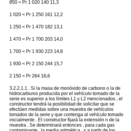
850 < Pr 1 020 140 11,3
1 020 < Pr 1 250 161 12,2
1 250 < Pr 1 470 182 13,1
1 470 < Pr 1 700 203 14,0
1 700 < Pr 1 930 223 14,8
1 930 < Pr 2 150 244 15,7
2 150 < Pr 264 16,6
3.2.2.1.1 . Si la masa de monóxido de carbono o la de
hidrocarburos producida por el vehículo tomado de la
serie es superior a los límites L1 y L2 mencionados , el
constructor tendrá la posibilidad de solicitar que se
efectúen medidas sobre una muestra de vehículos
tomados de la serie y que contenga al vehículo tomado
inicialmente . El constructor fijará la extensión n de la
muestra . Se determinará entonces , para cada gas
contaminante , la media aritmética , x a partir de los