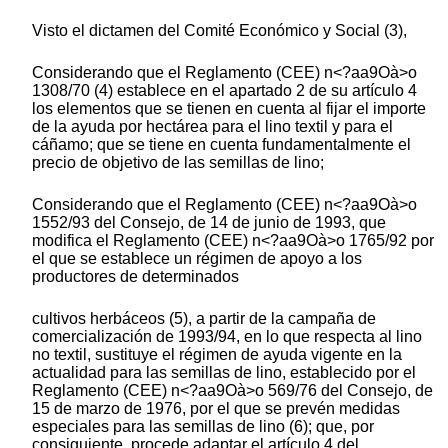
Visto el dictamen del Comité Económico y Social (3),
Considerando que el Reglamento (CEE) n<?aa9Oà>o
1308/70 (4) establece en el apartado 2 de su artículo 4
los elementos que se tienen en cuenta al fijar el importe
de la ayuda por hectárea para el lino textil y para el
cáñamo; que se tiene en cuenta fundamentalmente el
precio de objetivo de las semillas de lino;
Considerando que el Reglamento (CEE) n<?aa9Oà>o
1552/93 del Consejo, de 14 de junio de 1993, que
modifica el Reglamento (CEE) n<?aa9Oà>o 1765/92 por
el que se establece un régimen de apoyo a los
productores de determinados
cultivos herbáceos (5), a partir de la campaña de
comercialización de 1993/94, en lo que respecta al lino
no textil, sustituye el régimen de ayuda vigente en la
actualidad para las semillas de lino, establecido por el
Reglamento (CEE) n<?aa9Oà>o 569/76 del Consejo, de
15 de marzo de 1976, por el que se prevén medidas
especiales para las semillas de lino (6); que, por
consiguiente, procede adaptar el artículo 4 del