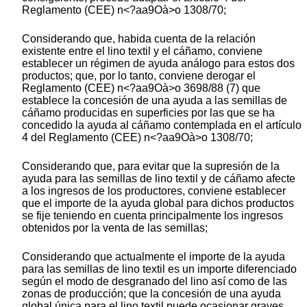
Reglamento (CEE) n<?aa9Oà>o 1308/70;
Considerando que, habida cuenta de la relación
existente entre el lino textil y el cáñamo, conviene
establecer un régimen de ayuda análogo para estos dos
productos; que, por lo tanto, conviene derogar el
Reglamento (CEE) n<?aa9Oà>o 3698/88 (7) que
establece la concesión de una ayuda a las semillas de
cáñamo producidas en superficies por las que se ha
concedido la ayuda al cáñamo contemplada en el artículo
4 del Reglamento (CEE) n<?aa9Oà>o 1308/70;
Considerando que, para evitar que la supresión de la
ayuda para las semillas de lino textil y de cáñamo afecte
a los ingresos de los productores, conviene establecer
que el importe de la ayuda global para dichos productos
se fije teniendo en cuenta principalmente los ingresos
obtenidos por la venta de las semillas;
Considerando que actualmente el importe de la ayuda
para las semillas de lino textil es un importe diferenciado
según el modo de desgranado del lino así como de las
zonas de producción; que la concesión de una ayuda
global única para el lino textil puede ocasionar graves