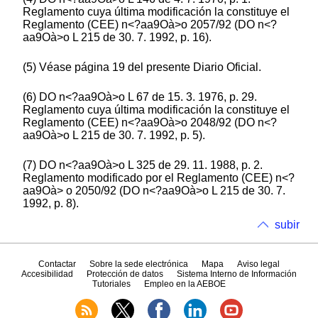
Reglamento cuya última modificación la constituye el
Reglamento (CEE) n<?aa9Oà>o 2057/92 (DO n<?
aa9Oà>o L 215 de 30. 7. 1992, p. 16).
(5) Véase página 19 del presente Diario Oficial.
(6) DO n<?aa9Oà>o L 67 de 15. 3. 1976, p. 29.
Reglamento cuya última modificación la constituye el
Reglamento (CEE) n<?aa9Oà>o 2048/92 (DO n<?
aa9Oà>o L 215 de 30. 7. 1992, p. 5).
(7) DO n<?aa9Oà>o L 325 de 29. 11. 1988, p. 2.
Reglamento modificado por el Reglamento (CEE) n<?
aa9Oà> o 2050/92 (DO n<?aa9Oà>o L 215 de 30. 7.
1992, p. 8).
subir
Contactar
Sobre la sede electrónica
Mapa
Aviso legal
Accesibilidad
Protección de datos
Sistema Interno de Información
Tutoriales
Empleo en la AEBOE