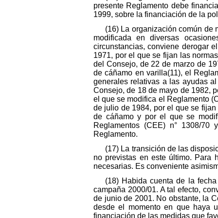
presente Reglamento debe financia
1999, sobre la financiación de la pol
(16) La organización común de m
modificada en diversas ocasion
circunstancias, conviene derogar 
1971, por el que se fijan las norm
del Consejo, de 22 de marzo de 1971
de cáñamo en varilla(11), el Regla
generales relativas a las ayudas a
Consejo, de 18 de mayo de 1982, po
el que se modifica el Reglamento (
de julio de 1984, por el que se fija
de cáñamo y por el que se modifi
Reglamentos (CEE) n° 1308/70 y 
Reglamento.
(17) La transición de las dispo
no previstas en este último. Para 
necesarias. Es conveniente asimismo
(18) Habida cuenta de la fecha
campaña 2000/01. A tal efecto, con
de junio de 2001. No obstante, la C
desde el momento en que haya una 
financiación de las medidas que favor