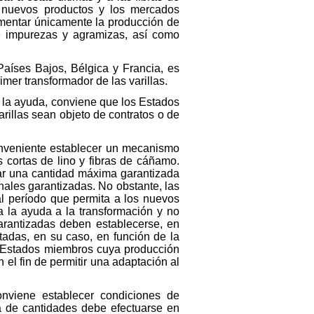
nuevos productos y los mercados
omentar únicamente la producción de
de impurezas y agramizas, así como
 Países Bajos, Bélgica y Francia, es
imer transformador de las varillas.
a la ayuda, conviene que los Estados
rillas sean objeto de contratos o de
conveniente establecer un mecanismo
s cortas de lino y fibras de cáñamo.
ar una cantidad máxima garantizada
nales garantizadas. No obstante, las
al período que permita a los nuevos
a la ayuda a la transformación y no
arantizadas deben establecerse, en
ptadas, en su caso, en función de la
os Estados miembros cuya producción
el fin de permitir una adaptación al
nviene establecer condiciones de
ia de cantidades debe efectuarse en