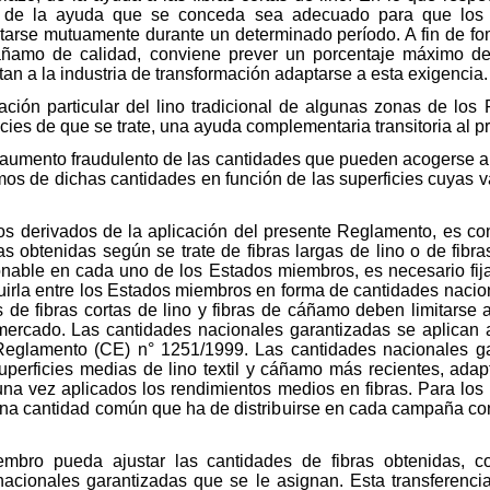
e de la ayuda que se conceda sea adecuado para que los 
tarse mutuamente durante un determinado período. A fin de f
 cáñamo de calidad, conviene prever un porcentaje máximo 
tan a la industria de transformación adaptarse a esta exigencia.
uación particular del lino tradicional de algunas zonas de los
cies de que se trate, una ayuda complementaria transitoria al pr
ier aumento fraudulento de las cantidades que pueden acogerse 
s de dichas cantidades en función de las superficies cuyas va
astos derivados de la aplicación del presente Reglamento, es 
as obtenidas según se trate de fibras largas de lino o de fibra
onable en cada uno de los Estados miembros, es necesario fij
ibuirla entre los Estados miembros en forma de cantidades nacio
 de fibras cortas de lino y fibras de cáñamo deben limitarse 
 mercado. Las cantidades nacionales garantizadas se aplican 
 Reglamento (CE) n° 1251/1999. Las cantidades nacionales g
superficies medias de lino textil y cáñamo más recientes, ada
una vez aplicados los rendimientos medios en fibras. Para l
na cantidad común que ha de distribuirse en cada campaña con 
bro pueda ajustar las cantidades de fibras obtenidas, co
 nacionales garantizadas que se le asignan. Esta transferenc