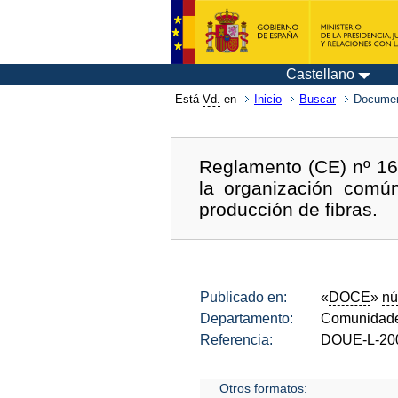
Castellano
Está
Vd.
en
Inicio
Buscar
Documen
Reglamento (CE) nº 167
la organización comú
producción de fibras.
Publicado en:
«
DOCE
»
nú
Departamento:
Comunidade
Referencia:
DOUE-L-20
Otros formatos: