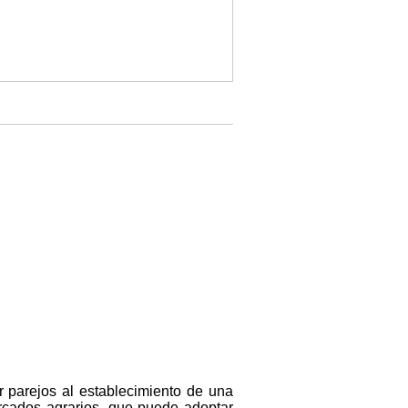
r parejos al establecimiento de una
ercados agrarios, que puede adoptar