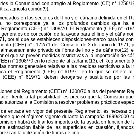
rlos la Comunidad con arreglo al Reglamento (CE) n° 1258/
ítica agrícola común(9).
ercados en los sectores del lino y el cáñamo definida en el R
es, no corresponde ya a los profundos cambios que ha ex
el Reglamento (CEE) n° 1308/70. El Reglamento (CEE) n° 619
as generales de concesión de la ayuda para el lino y el cáñamo
, por el que se establecen disposiciones-marco para los contr
mento (CEE) n° 1172/71 del Consejo, de 3 de junio de 1971, 
l almacenamiento privado de fibras de lino y de cáñamo(12),
r el que se prevén medidas restrictivas a la importación de c
CEE) n° 1308/70 en lo referente al cáñamo(13), el Reglamento 
n las normas generales relativas a las medidas restrictivas a l
ca el Reglamento (CEE) n° 619/71 en lo que se refiere al
(CEE) n° 619/71, deben derogarse y sustituirse por las n
siciones del Reglamento (CEE) n° 1308/70 a las del presente Re
hacer frente a tal posibilidad, es preciso que la Comisión pue
 autorizar a la Comisión a resolver problemas prácticos especí
 de entrada en vigor del presente Reglamento, es necesario p
viene que el régimen vigente durante la campaña 1999/2000 co
omisión habrá de fijar los importes de la ayuda en función de l
estimación fiable de las superficies en cuestión, fijándos
ezcan la utilización de fibras de lino.