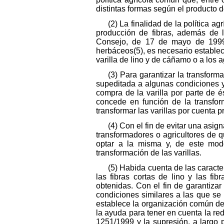
distintas formas según el producto d
(2) La finalidad de la política a
producción de fibras, además de l
Consejo, de 17 de mayo de 1999,
herbáceos(5), es necesario establec
varilla de lino y de cáñamo o a los a
(3) Para garantizar la transform
supeditada a algunas condiciones y,
compra de la varilla por parte de é
concede en función de la transform
transformar las varillas por cuenta p
(4) Con el fin de evitar una asi
transformadores o agricultores de 
optar a la misma y, de este mod
transformación de las varillas.
(5) Habida cuenta de las caracter
las fibras cortas de lino y las fi
obtenidas. Con el fin de garantizar
condiciones similares a las que se
establece la organización común de
la ayuda para tener en cuenta la re
1251/1999 y la supresión, a largo p