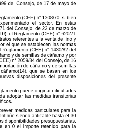
1999 del Consejo, de 17 de mayo de
eglamento (CEE) n° 1308/70, si bien
perimentado el sector. En estas
/71 del Consejo, de 22 de marzo de
(10), el Reglamento (CEE) n° 620/71
atos referentes a la venta de lino y
por el que se establecen las normas
 el Reglamento (CEE) n° 1430/82 del
áñamo y de semillas de cáñamo y por
(CEE) n° 2059/84 del Consejo, de 16
a importación de cáñamo y de semillas
 cáñamo(14), que se basan en los
uevas disposiciones del presente
glamento puede originar dificultades
da adoptar las medidas transitorias
ficos.
rever medidas particulares para la
ntinúe siendo aplicable hasta el 30
as disponibilidades presupuestarias,
e en 0 el importe retenido para la