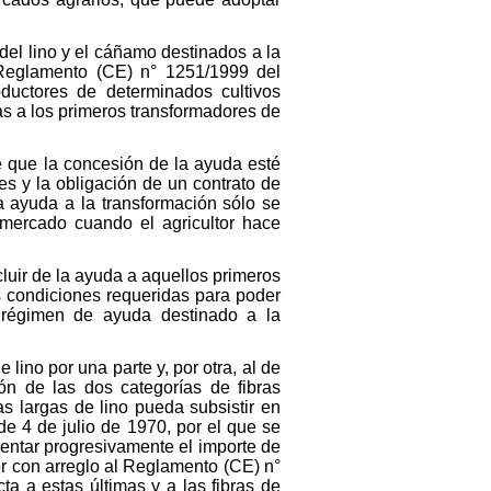
 del lino y el cáñamo destinados a la
l Reglamento (CE) n° 1251/1999 del
uctores de determinados cultivos
as a los primeros transformadores de
te que la concesión de la ayuda esté
es y la obligación de un contrato de
la ayuda a la transformación sólo se
l mercado cuando el agricultor hace
cluir de la ayuda a aquellos primeros
s condiciones requeridas para poder
 régimen de ayuda destinado a la
 lino por una parte y, por otra, al de
ión de las dos categorías de fibras
as largas de lino pueda subsistir en
e 4 de julio de 1970, por el que se
entar progresivamente el importe de
or con arreglo al Reglamento (CE) n°
ta a estas últimas y a las fibras de