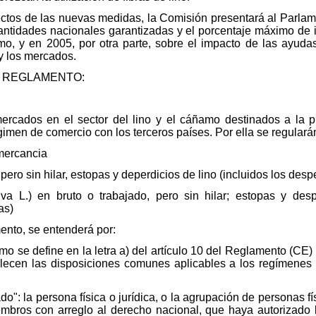
efectos de las nuevas medidas, la Comisión presentará al Parl
cantidades nacionales garantizadas y el porcentaje máximo de 
amo, y en 2005, por otra parte, sobre el impacto de las ayuda
y los mercados.
 REGLAMENTO:
rcados en el sector del lino y el cáñamo destinados a la p
gimen de comercio con los terceros países. Por ella se regulará
mercancia
 pero sin hilar, estopas y deperdicios de lino (incluidos los desp
a L.) en bruto o trabajado, pero sin hilar; estopas y desp
as)
ento, se entenderá por:
l como se define en la letra a) del artículo 10 del Reglamento (C
lecen las disposiciones comunes aplicables a los regímenes 
do": la persona física o jurídica, o la agrupación de personas fí
iembros con arreglo al derecho nacional, que haya autorizado