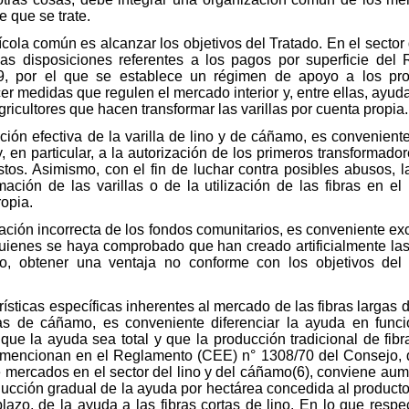
e que se trate.
grícola común es alcanzar los objetivos del Tratado. En el sector
as disposiciones referentes a los pagos por superficie de
 por el que se establece un régimen de apoyo a los prod
er medidas que regulen el mercado interior y, entre ellas, ayud
gricultores que hacen transformar las varillas por cuenta propia.
ación efectiva de la varilla de lino y de cáñamo, es convenien
 en particular, a la autorización de los primeros transformador
stos. Asimismo, con el fin de luchar contra posibles abusos, 
ación de las varillas o de la utilización de las fibras en e
ropia.
gnación incorrecta de los fondos comunitarios, es conveniente ex
quienes se haya comprobado que han creado artificialmente la
o, obtener una ventaja no conforme con los objetivos del
ísticas específicas inherentes al mercado de las fibras largas de
bras de cáñamo, es conveniente diferenciar la ayuda en func
 que la ayuda sea total y que la producción tradicional de fibr
 mencionan en el Reglamento (CEE) n° 1308/70 del Consejo, d
 mercados en el sector del lino y del cáñamo(6), conviene aum
ducción gradual de la ayuda por hectárea concedida al product
lazo, de la ayuda a las fibras cortas de lino. En lo que respec