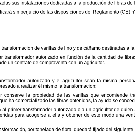
uadas sus instalaciones dedicadas a la producción de fibras de 
icará sin perjuicio de las disposiciones del Reglamento (CE) 
 transformación de varillas de lino y de cáñamo destinadas a la
 transformador autorizado en función de la cantidad de fibras
ado un contrato de compraventa con un agricultor.
ansformador autorizado y el agricultor sean la misma person
eresado a realizar él mismo la transformación;
or conserve la propiedad de las varillas que encomiende tr
que ha comercializado las fibras obtenidas, la ayuda se conceder
 al primer transformador autorizado o a un agricultor de qui
queridas para acogerse a ella y obtener de este modo una vent
ansformación, por tonelada de fibra, quedará fijado del siguient