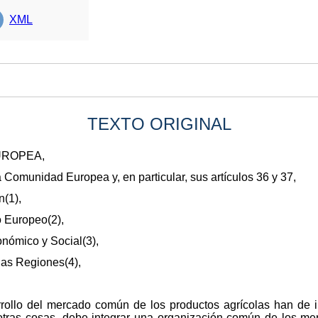
XML
TEXTO ORIGINAL
UROPEA,
la Comunidad Europea y, en particular, sus artículos 36 y 37,
n(1),
o Europeo(2),
onómico y Social(3),
las Regiones(4),
rrollo del mercado común de los productos agrícolas han de i
 otras cosas, debe integrar una organización común de los m