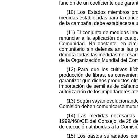
función de un coeficiente que garan
(10) Los Estados miembros pro
medidas establecidas para la conces
de la campaña, debe establecerse u
(11) El conjunto de medidas inh
renunciar a la aplicación de cualqu
Comunidad. No obstante, en circu
comunitario sin defensa ante las 
demora todas las medidas necesaria
de la Organización Mundial del Com
(12) Para que los cultivos il
producción de fibras, es convenie
garantizar que dichos productos ofr
importación de semillas de cáñamo
autorización de los importadores af
(13) Según vayan evolucionando 
Comisión deben comunicarse mutuam
(14) Las medidas necesarias 
1999/468/CE del Consejo, de 28 de 
de ejecución atribuidas a la Comisió
(15) Los gastos sufragados po