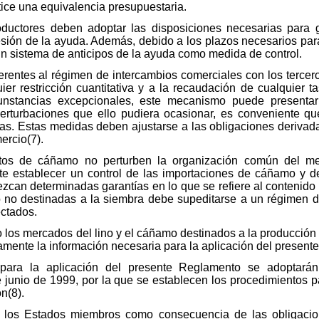
tice una equivalencia presupuestaria.
ductores deben adoptar las disposiciones necesarias para g
ión de la ayuda. Además, debido a los plazos necesarios para 
n sistema de anticipos de la ayuda como medida de control.
erentes al régimen de intercambios comerciales con los tercer
ier restricción cuantitativa y a la recaudación de cualquier ta
nstancias excepcionales, este mecanismo puede presentar 
perturbaciones que ello pudiera ocasionar, es conveniente 
s. Estas medidas deben ajustarse a las obligaciones derivada
ercio(7).
ícitos de cáñamo no perturben la organización común del 
nte establecer un control de las importaciones de cáñamo y d
ezcan determinadas garantías en lo que se refiere al contenido
 no destinadas a la siembra debe supeditarse a un régimen d
ectados.
los mercados del lino y el cáñamo destinados a la producción 
ente la información necesaria para la aplicación del present
para la aplicación del presente Reglamento se adoptará
junio de 1999, por la que se establecen los procedimientos pa
n(8).
r los Estados miembros como consecuencia de las obligacion