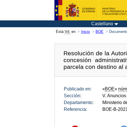
Castellano
Está
Vd.
en
Inicio
BOE
Documento
Resolución de la Autor
concesión administra
parcela con destino al
Publicado en:
«
BOE
»
núm
Sección:
V. Anuncios
Departamento:
Ministerio 
Referencia:
BOE-B-202