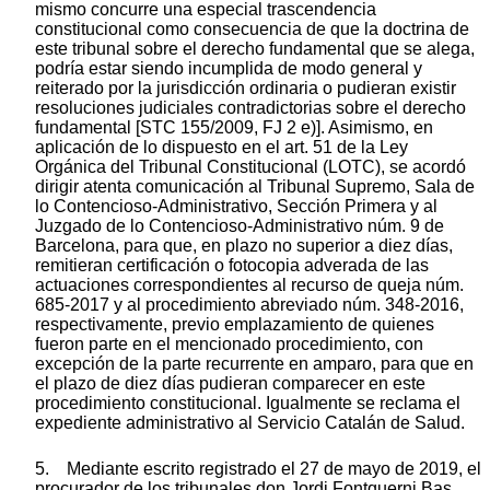
mismo concurre una especial trascendencia
constitucional como consecuencia de que la doctrina de
este tribunal sobre el derecho fundamental que se alega,
podría estar siendo incumplida de modo general y
reiterado por la jurisdicción ordinaria o pudieran existir
resoluciones judiciales contradictorias sobre el derecho
fundamental [STC 155/2009, FJ 2 e)]. Asimismo, en
aplicación de lo dispuesto en el art. 51 de la Ley
Orgánica del Tribunal Constitucional (LOTC), se acordó
dirigir atenta comunicación al Tribunal Supremo, Sala de
lo Contencioso-Administrativo, Sección Primera y al
Juzgado de lo Contencioso-Administrativo núm. 9 de
Barcelona, para que, en plazo no superior a diez días,
remitieran certificación o fotocopia adverada de las
actuaciones correspondientes al recurso de queja núm.
685-2017 y al procedimiento abreviado núm. 348-2016,
respectivamente, previo emplazamiento de quienes
fueron parte en el mencionado procedimiento, con
excepción de la parte recurrente en amparo, para que en
el plazo de diez días pudieran comparecer en este
procedimiento constitucional. Igualmente se reclama el
expediente administrativo al Servicio Catalán de Salud.
5. Mediante escrito registrado el 27 de mayo de 2019, el
procurador de los tribunales don Jordi Fontquerni Bas