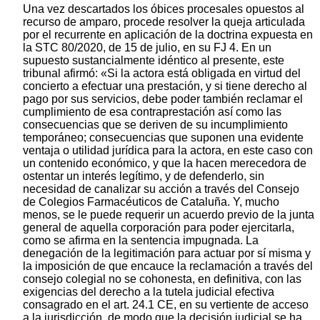
Una vez descartados los óbices procesales opuestos al
recurso de amparo, procede resolver la queja articulada
por el recurrente en aplicación de la doctrina expuesta en
la STC 80/2020, de 15 de julio, en su FJ 4. En un
supuesto sustancialmente idéntico al presente, este
tribunal afirmó: «Si la actora está obligada en virtud del
concierto a efectuar una prestación, y si tiene derecho al
pago por sus servicios, debe poder también reclamar el
cumplimiento de esa contraprestación así como las
consecuencias que se deriven de su incumplimiento
temporáneo; consecuencias que suponen una evidente
ventaja o utilidad jurídica para la actora, en este caso con
un contenido económico, y que la hacen merecedora de
ostentar un interés legítimo, y de defenderlo, sin
necesidad de canalizar su acción a través del Consejo
de Colegios Farmacéuticos de Cataluña. Y, mucho
menos, se le puede requerir un acuerdo previo de la junta
general de aquella corporación para poder ejercitarla,
como se afirma en la sentencia impugnada. La
denegación de la legitimación para actuar por sí misma y
la imposición de que encauce la reclamación a través del
consejo colegial no se cohonesta, en definitiva, con las
exigencias del derecho a la tutela judicial efectiva
consagrado en el art. 24.1 CE, en su vertiente de acceso
a la jurisdicción, de modo que la decisión judicial se ha