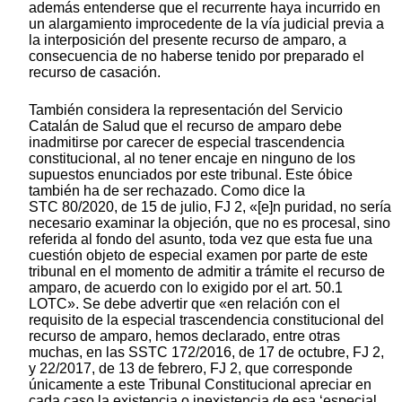
además entenderse que el recurrente haya incurrido en
un alargamiento improcedente de la vía judicial previa a
la interposición del presente recurso de amparo, a
consecuencia de no haberse tenido por preparado el
recurso de casación.
También considera la representación del Servicio
Catalán de Salud que el recurso de amparo debe
inadmitirse por carecer de especial trascendencia
constitucional, al no tener encaje en ninguno de los
supuestos enunciados por este tribunal. Este óbice
también ha de ser rechazado. Como dice la
STC 80/2020, de 15 de julio, FJ 2, «[e]n puridad, no sería
necesario examinar la objeción, que no es procesal, sino
referida al fondo del asunto, toda vez que esta fue una
cuestión objeto de especial examen por parte de este
tribunal en el momento de admitir a trámite el recurso de
amparo, de acuerdo con lo exigido por el art. 50.1
LOTC». Se debe advertir que «en relación con el
requisito de la especial trascendencia constitucional del
recurso de amparo, hemos declarado, entre otras
muchas, en las SSTC 172/2016, de 17 de octubre, FJ 2,
y 22/2017, de 13 de febrero, FJ 2, que corresponde
únicamente a este Tribunal Constitucional apreciar en
cada caso la existencia o inexistencia de esa ‘especial