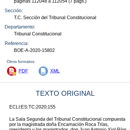
páginas 112048 a 112054 (7
págs.
)
Sección:
T.C. Sección del Tribunal Constitucional
Departamento:
Tribunal Constitucional
Referencia:
BOE-A-2020-15802
Otros formatos:
PDF
XML
TEXTO ORIGINAL
ECLI:ES:TC:2020:155
La Sala Segunda del Tribunal Constitucional compuesta
por la magistrada doña Encarnación Roca Trías,
presidenta y los magistrados, don Juan Antonio Xiol Ríos,