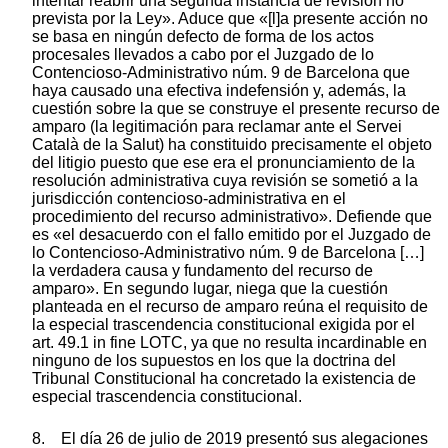
intentar reabrir una segunda instancia de revisión no
prevista por la Ley». Aduce que «[l]a presente acción no
se basa en ningún defecto de forma de los actos
procesales llevados a cabo por el Juzgado de lo
Contencioso-Administrativo núm. 9 de Barcelona que
haya causado una efectiva indefensión y, además, la
cuestión sobre la que se construye el presente recurso de
amparo (la legitimación para reclamar ante el Servei
Català de la Salut) ha constituido precisamente el objeto
del litigio puesto que ese era el pronunciamiento de la
resolución administrativa cuya revisión se sometió a la
jurisdicción contencioso-administrativa en el
procedimiento del recurso administrativo». Defiende que
es «el desacuerdo con el fallo emitido por el Juzgado de
lo Contencioso-Administrativo núm. 9 de Barcelona […]
la verdadera causa y fundamento del recurso de
amparo». En segundo lugar, niega que la cuestión
planteada en el recurso de amparo reúna el requisito de
la especial trascendencia constitucional exigida por el
art. 49.1 in fine LOTC, ya que no resulta incardinable en
ninguno de los supuestos en los que la doctrina del
Tribunal Constitucional ha concretado la existencia de
especial trascendencia constitucional.
8. El día 26 de julio de 2019 presentó sus alegaciones