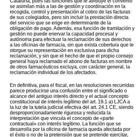
Cataluña, pues las funciones que le atribuye el convenio
se asimilan más a las de gestión y coordinación en la
recogida, control y presentación al cobro de las facturas
de sus colegiados, pero sin incluir la prestación directa
del servicio que se erige en determinante de la
obligación de pago. Además, esa función de tramitación y
gestión no puede enervar la capacidad procesal y
autónoma para efectuar la reclamación de sus derechos
a las oficinas de farmacia, sin que exista cobertura que le
otorgue su representación en exclusiva para dicha
reclamación, y sin que el hecho de que el propio consejo
general haya reclamado el abono de facturas en nombre
de otros farmacéuticos excluya, con carácter general, la
reclamación individual de los afectados.
En definitiva, para el fiscal, en las resoluciones recurridas
parece producirse una confusión entre el significado o
alcance del antiguo interés directo y el actual concepto
constitucional de interés legítimo del art. 19.1 a) LJCA a
la luz de la tutela judicial efectiva del art. 24.1 CE, siendo
desproporcionadamente rigurosa y reducida la
interpretación que vincula el concepto de «parte
contractual» con interés legítimo. La función que se
desarrolla por la oficina de farmacia queda afectada por
el éxito o no de la pretensión que se pretende ejercitar,