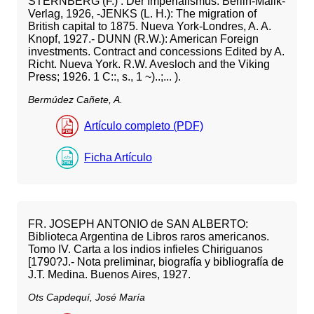
STERNBERG (F.) : Der Imperialismus. Berlin-Malik-
Verlag, 1926, -JENKS (L. H.): The migration of
British capital to 1875. Nueva York-Londres, A. A.
Knopf, 1927.- DUNN (R.W.): American Foreign
investments. Contract and concessions Edited by A.
Richt. Nueva York. R.W. Avesloch and the Viking
Press; 1926. 1 C::, s., 1 ~)..;... ).
Bermúdez Cañete, A.
Artículo completo (PDF)
Ficha Artículo
FR. JOSEPH ANTONIO de SAN ALBERTO:
Biblioteca Argentina de Libros raros americanos.
Tomo IV. Carta a los indios infieles Chiriguanos
[1790?J.- Nota preliminar, biografía y bibliografía de
J.T. Medina. Buenos Aires, 1927.
Ots Capdequí, José María