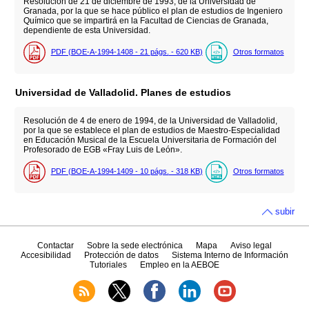
Resolución de 21 de diciembre de 1993, de la Universidad de
Granada, por la que se hace público el plan de estudios de Ingeniero
Químico que se impartirá en la Facultad de Ciencias de Granada,
dependiente de esta Universidad.
PDF (BOE-A-1994-1408 - 21
págs.
- 620
KB
)
Otros formatos
Universidad de Valladolid. Planes de estudios
Resolución de 4 de enero de 1994, de la Universidad de Valladolid,
por la que se establece el plan de estudios de Maestro-Especialidad
en Educación Musical de la Escuela Universitaria de Formación del
Profesorado de EGB «Fray Luis de León».
PDF (BOE-A-1994-1409 - 10
págs.
- 318
KB
)
Otros formatos
subir
Contactar
Sobre la sede electrónica
Mapa
Aviso legal
Accesibilidad
Protección de datos
Sistema Interno de Información
Tutoriales
Empleo en la AEBOE