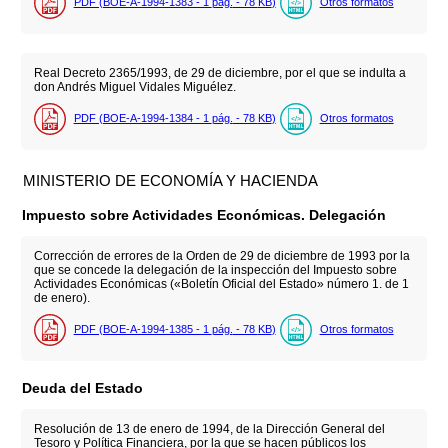
PDF (BOE-A-1994-1383 - 1
pág.
- 78
KB
)
Otros formatos
Real Decreto 2365/1993, de 29 de diciembre, por el que se indulta a
don Andrés Miguel Vidales Miguélez.
PDF (BOE-A-1994-1384 - 1
pág.
- 78
KB
)
Otros formatos
MINISTERIO DE ECONOMÍA Y HACIENDA
Impuesto sobre Actividades Económicas. Delegación
Corrección de errores de la Orden de 29 de diciembre de 1993 por la
que se concede la delegación de la inspección del Impuesto sobre
Actividades Económicas («Boletín Oficial del Estado» número 1. de 1
de enero).
PDF (BOE-A-1994-1385 - 1
pág.
- 78
KB
)
Otros formatos
Deuda del Estado
Resolución de 13 de enero de 1994, de la Dirección General del
Tesoro y Política Financiera, por la que se hacen públicos los