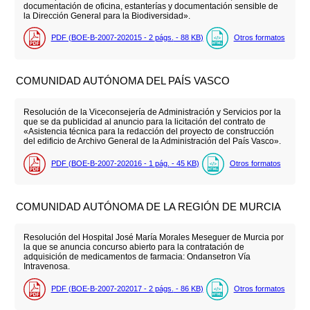
documentación de oficina, estanterías y documentación sensible de
la Dirección General para la Biodiversidad».
PDF (BOE-B-2007-202015 - 2
págs.
- 88
KB
)
Otros formatos
COMUNIDAD AUTÓNOMA DEL PAÍS VASCO
Resolución de la Viceconsejería de Administración y Servicios por la
que se da publicidad al anuncio para la licitación del contrato de
«Asistencia técnica para la redacción del proyecto de construcción
del edificio de Archivo General de la Administración del País Vasco».
PDF (BOE-B-2007-202016 - 1
pág.
- 45
KB
)
Otros formatos
COMUNIDAD AUTÓNOMA DE LA REGIÓN DE MURCIA
Resolución del Hospital José María Morales Meseguer de Murcia por
la que se anuncia concurso abierto para la contratación de
adquisición de medicamentos de farmacia: Ondansetron Vía
Intravenosa.
PDF (BOE-B-2007-202017 - 2
págs.
- 86
KB
)
Otros formatos