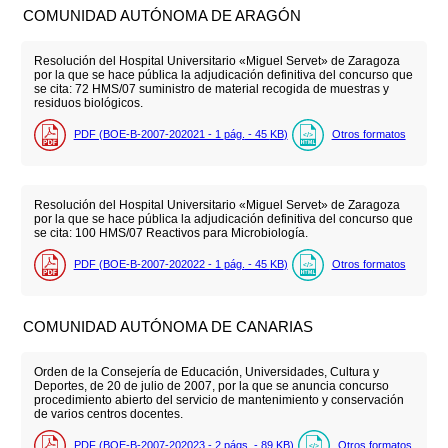
COMUNIDAD AUTÓNOMA DE ARAGÓN
Resolución del Hospital Universitario «Miguel Servet» de Zaragoza
por la que se hace pública la adjudicación definitiva del concurso que
se cita: 72 HMS/07 suministro de material recogida de muestras y
residuos biológicos.
PDF (BOE-B-2007-202021 - 1
pág.
- 45
KB
)
Otros formatos
Resolución del Hospital Universitario «Miguel Servet» de Zaragoza
por la que se hace pública la adjudicación definitiva del concurso que
se cita: 100 HMS/07 Reactivos para Microbiología.
PDF (BOE-B-2007-202022 - 1
pág.
- 45
KB
)
Otros formatos
COMUNIDAD AUTÓNOMA DE CANARIAS
Orden de la Consejería de Educación, Universidades, Cultura y
Deportes, de 20 de julio de 2007, por la que se anuncia concurso
procedimiento abierto del servicio de mantenimiento y conservación
de varios centros docentes.
PDF (BOE-B-2007-202023 - 2
págs.
- 89
KB
)
Otros formatos