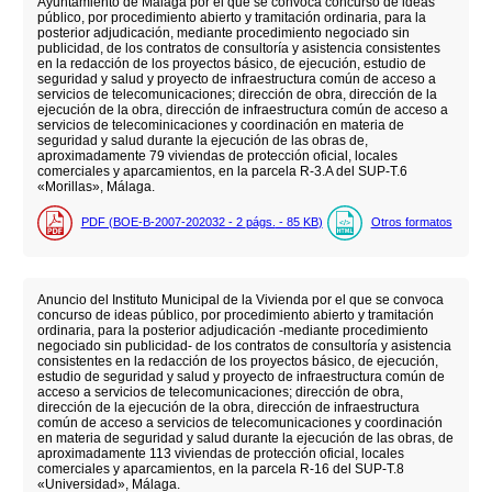
Ayuntamiento de Málaga por el que se convoca concurso de ideas
público, por procedimiento abierto y tramitación ordinaria, para la
posterior adjudicación, mediante procedimiento negociado sin
publicidad, de los contratos de consultoría y asistencia consistentes
en la redacción de los proyectos básico, de ejecución, estudio de
seguridad y salud y proyecto de infraestructura común de acceso a
servicios de telecomunicaciones; dirección de obra, dirección de la
ejecución de la obra, dirección de infraestructura común de acceso a
servicios de telecominicaciones y coordinación en materia de
seguridad y salud durante la ejecución de las obras de,
aproximadamente 79 viviendas de protección oficial, locales
comerciales y aparcamientos, en la parcela R-3.A del SUP-T.6
«Morillas», Málaga.
PDF (BOE-B-2007-202032 - 2
págs.
- 85
KB
)
Otros formatos
Anuncio del Instituto Municipal de la Vivienda por el que se convoca
concurso de ideas público, por procedimiento abierto y tramitación
ordinaria, para la posterior adjudicación -mediante procedimiento
negociado sin publicidad- de los contratos de consultoría y asistencia
consistentes en la redacción de los proyectos básico, de ejecución,
estudio de seguridad y salud y proyecto de infraestructura común de
acceso a servicios de telecomunicaciones; dirección de obra,
dirección de la ejecución de la obra, dirección de infraestructura
común de acceso a servicios de telecomunicaciones y coordinación
en materia de seguridad y salud durante la ejecución de las obras, de
aproximadamente 113 viviendas de protección oficial, locales
comerciales y aparcamientos, en la parcela R-16 del SUP-T.8
«Universidad», Málaga.