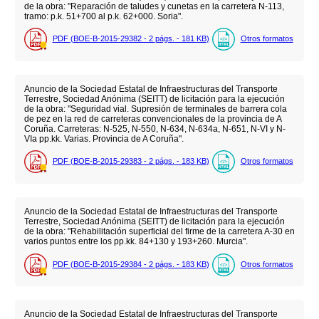
de la obra: "Reparación de taludes y cunetas en la carretera N-113,
tramo: p.k. 51+700 al p.k. 62+000. Soria".
PDF (BOE-B-2015-29382 - 2
págs.
- 181
KB
)
Otros formatos
Anuncio de la Sociedad Estatal de Infraestructuras del Transporte
Terrestre, Sociedad Anónima (SEITT) de licitación para la ejecución
de la obra: "Seguridad vial. Supresión de terminales de barrera cola
de pez en la red de carreteras convencionales de la provincia de A
Coruña. Carreteras: N-525, N-550, N-634, N-634a, N-651, N-VI y N-
VIa pp.kk. Varias. Provincia de A Coruña".
PDF (BOE-B-2015-29383 - 2
págs.
- 183
KB
)
Otros formatos
Anuncio de la Sociedad Estatal de Infraestructuras del Transporte
Terrestre, Sociedad Anónima (SEITT) de licitación para la ejecución
de la obra: "Rehabilitación superficial del firme de la carretera A-30 en
varios puntos entre los pp.kk. 84+130 y 193+260. Murcia".
PDF (BOE-B-2015-29384 - 2
págs.
- 183
KB
)
Otros formatos
Anuncio de la Sociedad Estatal de Infraestructuras del Transporte