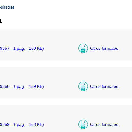
sticia
L
9357 - 1
pág.
- 160
KB
)
Otros formatos
9358 - 1
pág.
- 159
KB
)
Otros formatos
9359 - 1
pág.
- 163
KB
)
Otros formatos