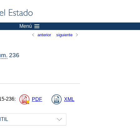
Menú
anterior
siguiente
úm.
236
15-236
:
PDF
XML
TIL