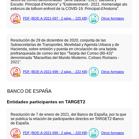
Escudo. Principat d'Andorra" y "Esdeveniment.- 2021. Homenatge als
esforcos de tothom enfront de la COVID-19. Principat d'Andorra".
PDF (BOE-A-2021-697 - 2
págs.
- 225
KB
)
Otros formatos
Resolución de 29 de diciembre de 2020, conjunta de las
Subsecretarías de Transportes, Movilidad y Agenda Urbana y de
Hacienda, sobre emisión y puesta en circulación de una tarjeta
prefranqueada de correo del tipo "Tarjeta del Correo (80-43)"
denominada "Maravillas del Mundo Moderno. Coliseo Romano.-
2021".
PDF (BOE-A-2021-698 - 2
págs.
- 222
KB
)
Otros formatos
BANCO DE ESPAÑA
Entidades participantes en TARGET2
Resolución de 7 de enero de 2021, del Banco de España, por la que
se publica la relación de participantes directos en TARGET2-Banco
de España.
PDF (BOE-A-2021-699 - 2
págs.
- 220
KB
)
Otros formatos