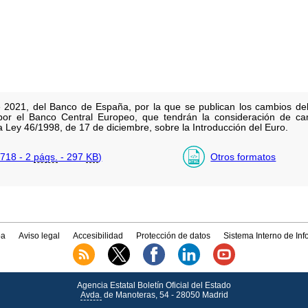
 2021, del Banco de España, por la que se publican los cambios del
por el Banco Central Europeo, que tendrán la consideración de cam
la Ley 46/1998, de 17 de diciembre, sobre la Introducción del Euro.
718 - 2
págs.
- 297
KB
)
Otros formatos
a
Aviso legal
Accesibilidad
Protección de datos
Sistema Interno de In
Agencia Estatal Boletín Oficial del Estado
Avda.
de Manoteras, 54 - 28050 Madrid