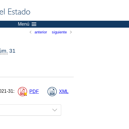
Menú
anterior
siguiente
úm.
31
021-31
:
PDF
XML