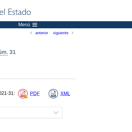
Menú
anterior
siguiente
úm.
31
021-31
:
PDF
XML