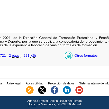
e 2021, de la Dirección General de Formación Profesional y Enseñ
ura y Deporte, por la que se publica la convocatoria del procedimient
és de la experiencia laboral o de vías no formales de formación.
721 - 2
págs.
- 221
KB
)
Otros formatos
a
Aviso legal
Accesibilidad
Protección de datos
Sistema Interno de In
Agencia Estatal Boletín Oficial del Estado
Avda.
de Manoteras, 54 - 28050 Madrid