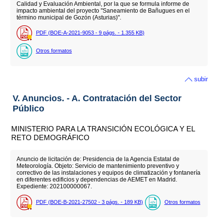
Calidad y Evaluación Ambiental, por la que se formula informe de
impacto ambiental del proyecto "Saneamiento de Bañugues en el
término municipal de Gozón (Asturias)".
PDF (BOE-A-2021-9053 - 9
págs.
- 1.355
KB
)
Otros formatos
subir
V. Anuncios. - A. Contratación del Sector
Público
MINISTERIO PARA LA TRANSICIÓN ECOLÓGICA Y EL
RETO DEMOGRÁFICO
Anuncio de licitación de: Presidencia de la Agencia Estatal de
Meteorología. Objeto: Servicio de mantenimiento preventivo y
correctivo de las instalaciones y equipos de climatización y fontanería
en diferentes edificios y dependencias de AEMET en Madrid.
Expediente: 202100000067.
PDF (BOE-B-2021-27502 - 3
págs.
- 189
KB
)
Otros formatos