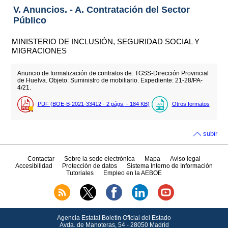
V. Anuncios. - A. Contratación del Sector
Público
MINISTERIO DE INCLUSIÓN, SEGURIDAD SOCIAL Y
MIGRACIONES
Anuncio de formalización de contratos de: TGSS-Dirección Provincial
de Huelva. Objeto: Suministro de mobiliario. Expediente: 21-28/PA-
4/21.
PDF (BOE-B-2021-33412 - 2
págs.
- 184
KB
)
Otros formatos
subir
Contactar
Sobre la sede electrónica
Mapa
Aviso legal
Accesibilidad
Protección de datos
Sistema Interno de Información
Tutoriales
Empleo en la AEBOE
Agencia Estatal Boletín Oficial del Estado
Avda.
de Manoteras, 54 - 28050 Madrid