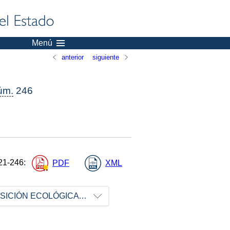
Menú
anterior
siguiente
úm.
246
21-246
:
PDF
XML
MINISTERIO PARA LA TRANSICIÓN ECOLÓGICA Y EL RETO DEMOGRÁFICO