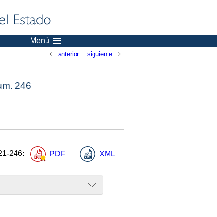
Menú
anterior
siguiente
úm.
246
21-246
:
PDF
XML