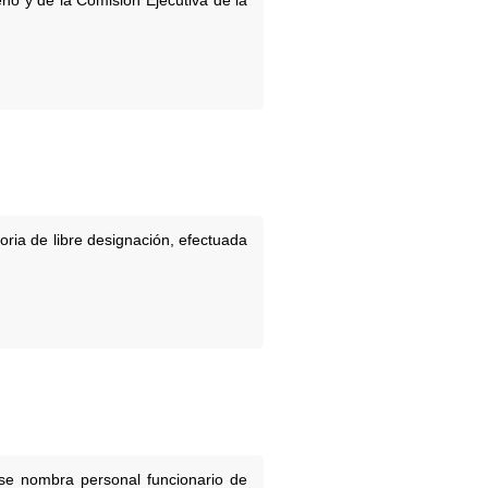
no y de la Comisión Ejecutiva de la
oria de libre designación, efectuada
 se nombra personal funcionario de