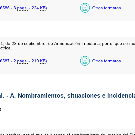
6586 - 3
págs.
- 224
KB
)
Otros formatos
21, de 22 de septiembre, de Armonización Tributaria, por el que se mo
ctrica.
6587 - 2
págs.
- 219
KB
)
Otros formatos
al. - A. Nombramientos, situaciones e incidenci
O