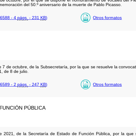
de octubre, por el que se dispone el nombramiento de vocales del Ple
emoración del 50.º aniversario de la muerte de Pablo Picasso.
6588 - 4
págs.
- 231
KB
)
Otros formatos
7 de octubre, de la Subsecretaría, por la que se resuelve la convocat
 de 8 de julio.
6589 - 2
págs.
- 247
KB
)
Otros formatos
 FUNCIÓN PÚBLICA
e 2021, de la Secretaría de Estado de Función Pública, por la que