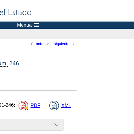
Menua
anterior
siguiente
úm.
246
21-246
:
PDF
XML