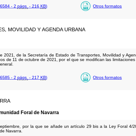
6584 - 2
págs.
- 216
KB
)
Otros formatos
ES, MOVILIDAD Y AGENDA URBANA
e 2021, de la Secretaría de Estado de Transportes, Movilidad y Agen
os de 11 de octubre de 2021, por el que se modifican las limitaciones 
eneral.
6585 - 2
págs.
- 217
KB
)
Otros formatos
ARRA
omunidad Foral de Navarra
ptiembre, por la que se añade un artículo 29 bis a la Ley Foral 4/20
de Navarra.