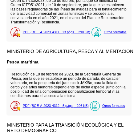
Orden ICT/133/2023, de 15 de febrero, por la que se modifica la
Orden ICT/951/2021, de 10 de septiembre, por la que se establecen
las bases reguladoras de las líneas de ayudas para el fortalecimiento
de la actividad comercial en zonas turísticas y se procede a su
convocatoria en el año 2021, en el marco del Plan de Recuperación,
Transformación y Resiliencia.
PDF (BOE-A-2023-4311 - 13
págs.
- 290
KB
)
Otros formatos
MINISTERIO DE AGRICULTURA, PESCA Y ALIMENTACIÓN
Pesca marítima
Resolución de 10 de febrero de 2023, de la Secretaría General de
Pesca, por la que se establece un periodo de parada, de carácter
voluntario, en la pesquería del jurel stock JAX/8c, para la flota de
cerco y de artes menores dependiente de dicha especie, junto con la
posibilidad de una compensación por paralización temporal y las
condiciones para el acceso a la misma.
PDF (BOE-A-2023-4312 - 5
págs.
- 296
KB
)
Otros formatos
MINISTERIO PARA LA TRANSICIÓN ECOLÓGICA Y EL
RETO DEMOGRÁFICO