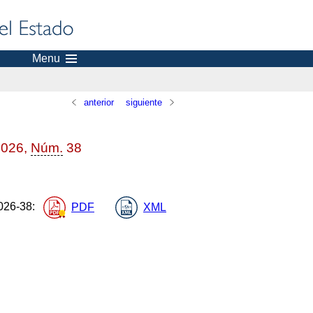
Menu
anterior
siguiente
 2026,
Núm.
38
26-38
:
PDF
XML