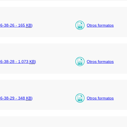
6-38-26 - 165
KB
)
Otros formatos
-38-28 - 1.073
KB
)
Otros formatos
6-38-29 - 348
KB
)
Otros formatos