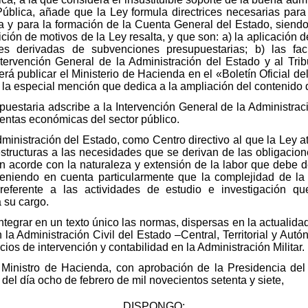
ública, añade que la Ley formula directrices necesarias para
 y para la formación de la Cuenta General del Estado, siendo d
ión de motivos de la Ley resalta, y que son: a) la aplicación d
es derivadas de subvenciones presupuestarias; b) las facul
Intervención General de la Administración del Estado y al Tri
á publicar el Ministerio de Hacienda en el «Boletín Oficial de
, la especial mención que dedica a la ampliación del contenido
uestaria adscribe a la Intervención General de la Administraci
uentas económicas del sector público.
ministración del Estado, como Centro directivo al que la Ley a
structuras a las necesidades que se derivan de las obligacion
n acorde con la naturaleza y extensión de la labor que debe de
teniendo en cuenta particularmente que la complejidad de la 
referente a las actividades de estudio e investigación q
 su cargo.
integrar en un texto único las normas, dispersas en la actualid
la Administración Civil del Estado –Central, Territorial y Autó
ios de intervención y contabilidad en la Administración Militar.
l Ministro de Hacienda, con aprobación de la Presidencia del
del día ocho de febrero de mil novecientos setenta y siete,
DISPONGO: