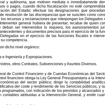
neral y autónoma, que motiven mediata o inmediatamente der
sos o pagos, cuando dicha fiscalización no esté comprendida
tración del Estado; efectuar las designaciones que procedan 
 de resolución de las discrepancias que se susciten como cons
e los recursos y reclamaciones que interpongan los Delegados 
 Interventor general hubiera de presentar; recabar de quien c
deban ser intervenidos lo requiera, los asesoramientos jur
antecedentes y documentos precisos para el ejercicio de la fu
 Delegadas en el ejercicio de las funciones fiscales e interve
e su competencia.
con dicho nivel orgánico:
a e Ingeniería y Expropiaciones.
nistros, otros Contratos, Subvenciones y Asuntos Diversos.
ral de Control Financiero y de Cuentas Económicas del Sector
ntrol financiero otorga la Ley General Presupuestaria a la Inte
conómicas del sector público; dirigir la contabilidad analí
ificativa del coste y rendimiento de los Servicios públicos, y 
 programados, con indicación de los previstos y alcanzados y 
ón contables atribuidas a la Intervención General, y emitir cua