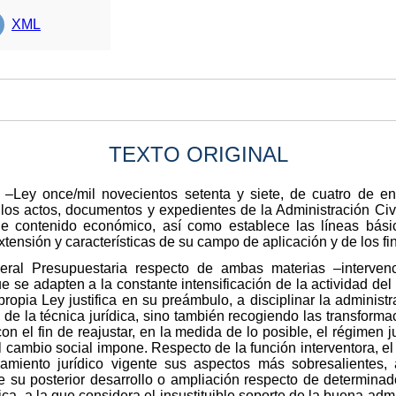
XML
TEXTO ORIGINAL
–Ley once/mil novecientos setenta y siete, de cuatro de ene
s los actos, documentos y expedientes de la Administración Civi
de contenido económico, así como establece las líneas bási
extensión y características de su campo de aplicación y de los f
al Presupuestaria respecto de ambas materias –intervenci
e se adapten a la constante intensificación de la actividad de
 propia Ley justifica en su preámbulo, a disciplinar la adminis
a de la técnica jurídica, sino también recogiendo las transfor
 con el fin de reajustar, en la medida de lo posible, el régimen 
el cambio social impone. Respecto de la función interventora, e
namiento jurídico vigente sus aspectos más sobresalientes, 
e su posterior desarrollo o ampliación respecto de determina
ica, a la que considera el insustituible soporte de la buena admi