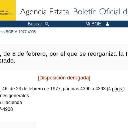
Buscar
Mi BOE
to BOE-A-1977-4908
 de 8 de febrero, por el que se reorganiza la 
stado.
[Disposición derogada]
.
46, de 23 de febrero de 1977, páginas 4390 a 4393 (4
págs.
)
ones generales
de Hacienda
7-4908