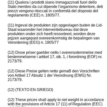
(11) Qualora i prodotti siano immagazznati fuori dello
Stato membro da cui dipende l'organismo detentore, deti
prezzi vengono ritoccati in conformità del disposto del
regolamento (CEE) n. 1805/77.
(11) Ingeval de produkten zijn opgeslagen buiten de Lid-
Staat waaronder het interventiebureau dat deze
produkten onder zich heeft ressorteert, worden deze
prjjzen aangepast overeenkormstig de bepalingen van
Verordening (EEG) n. 1805/77
(12) Disse priser gaelder netto i overensstemmelse med
bestemmelserne i artikel 17, stk. 1, i forordning (EOF) nr.
2173/79.
(12) Diese Preise gelten netto gemaB den Vorschriften
von Artikel 17 Absatz 1 der Verordnung (EWG) Nr.
2173/79.
(12) (TEXTO EN GRIEGO)
(12) These prices shall apply to net weight in accordance
with the provisions of Article 17 (11) of Regulation (EEC)