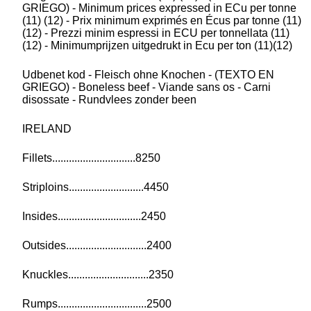
GRIEGO) - Minimum prices expressed in ECu per tonne
(11) (12) - Prix minimum exprimés en Écus par tonne (11)
(12) - Prezzi minim espressi in ECU per tonnellata (11)
(12) - Minimumprijzen uitgedrukt in Ecu per ton (11)(12)
Udbenet kod - Fleisch ohne Knochen - (TEXTO EN
GRIEGO) - Boneless beef - Viande sans os - Carni
disossate - Rundvlees zonder been
IRELAND
Fillets..............................8250
Striploins...........................4450
Insides..............................2450
Outsides.............................2400
Knuckles.............................2350
Rumps................................2500