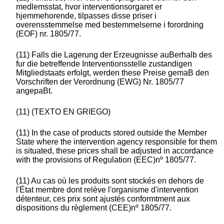
medlemsstat, hvor interventionsorgaret er
hjemmehorende, tilpasses disse priser i
overensstemmelse med bestemmelserne i forordning
(EOF) nr. 1805/77.
(11) Falls die Lagerung der Erzeugnisse auBerhalb des
fur die betreffende Interventionsstelle zustandigen
Mitgliedstaats erfolgt, werden these Preise gemaB den
Vorschriften der Verordnung (EWG) Nr. 1805/77
angepaBt.
(11) (TEXTO EN GRIEGO)
(11) In the case of products stored outside the Member
State where the intervention agency responsible for them
is situated, these prices shall be adjusted in accordance
with the provisions of Regulation (EEC)nº 1805/77.
(11) Au cas où les produits sont stockés en dehors de
l'État membre dont relève l'organisme d'intervention
détenteur, ces prix sont ajustés conformtment aux
dispositions du règlement (CEE)nº 1805/77.