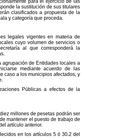
ionalmente para el ejercicio de las
ponde la sustitución de sus titulares
rán clasificados a propuesta de la
cala y categoría que proceda.
nes legales vigentes en materia de
locales cuyo volumen de servicios o
cretaría al que corresponderá la
as.
 agrupación de Entidades locales a
iniciarse mediante acuerdo de las
 caso a los municipios afectados, y
e.
traciones Públicas a efectos de la
a diez millones de pesetas podrán ser
 de mantener el puesto de trabajo de
l artículo anterior.
ecidos en los artículos 5 ó 30.2 del