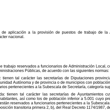
 de aplicación a la provisión de puestos de trabajo de la 
ácter nacional.
de trabajo reservados a funcionarios de Administración Local, c
ministraciones Públicas, de acuerdo con las siguientes normas:
: tienen tal carácter las secretarías de Diputaciones provinc
nidad Autónoma y de provincia o de municipios con población 
rios pertenecientes a la Subescala de Secretaría, categoría sup
da: tienen tal carácter las secretarías de Ayuntamientos c
abitantes, así como los de población inferior a 5.001 cuyo pr
están reservados a funcionarios pertenecientes a la Subescala 
sposición transitoria primera 2, b), del Real Decreto 1174/1987, 