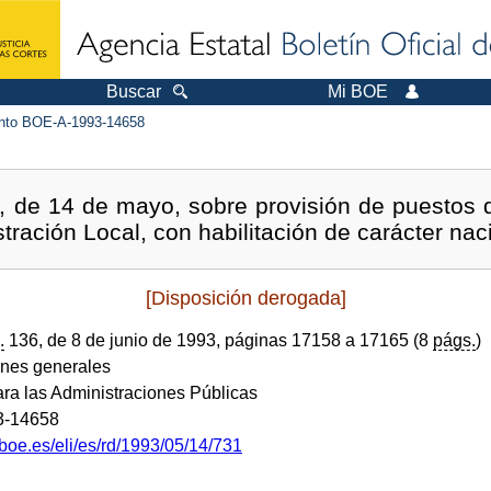
Buscar
Mi BOE
to BOE-A-1993-14658
, de 14 de mayo, sobre provisión de puestos d
tración Local, con habilitación de carácter nac
[Disposición derogada]
.
136, de 8 de junio de 1993, páginas 17158 a 17165 (8
págs.
)
ones generales
ara las Administraciones Públicas
3-14658
boe.es/eli/es/rd/1993/05/14/731