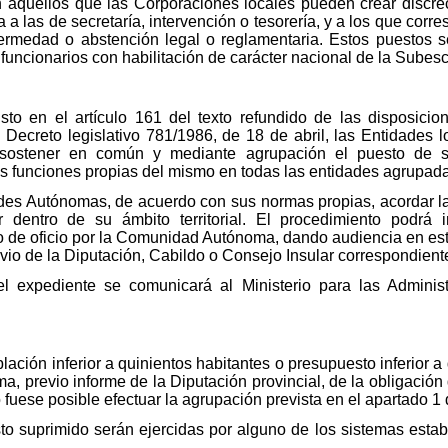
 aquéllos que las Corporaciones locales pueden crear discrec
a las de secretaría, intervención o tesorería, y a los que corres
ermedad o abstención legal o reglamentaria. Estos puestos se
funcionarios con habilitación de carácter nacional de la Subes
sto en el artículo 161 del texto refundido de las disposicio
ecreto legislativo 781/1986, de 18 de abril, las Entidades 
 sostener en común y mediante agrupación el puesto de se
as funciones propias del mismo en todas las entidades agrupad
es Autónomas, de acuerdo con sus normas propias, acordar la
r dentro de su ámbito territorial. El procedimiento podrá 
o de oficio por la Comunidad Autónoma, dando audiencia en este
io de la Diputación, Cabildo o Consejo Insular correspondient
el expediente se comunicará al Ministerio para las Adminis
lación inferior a quinientos habitantes o presupuesto inferior 
 previo informe de la Diputación provincial, de la obligación
fuese posible efectuar la agrupación prevista en el apartado 1 de
to suprimido serán ejercidas por alguno de los sistemas establ