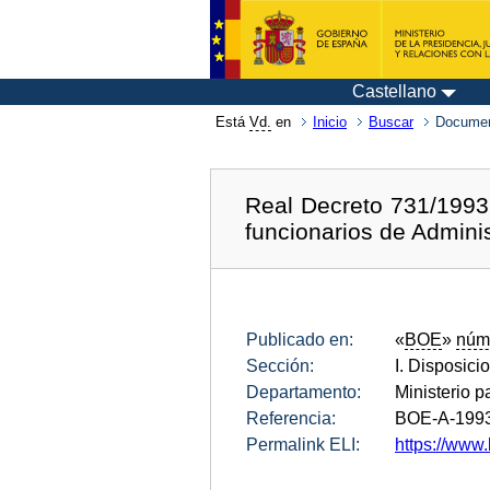
Castellano
Está
Vd.
en
Inicio
Buscar
Documen
Real Decreto 731/1993
funcionarios de Adminis
Publicado en:
«
BOE
»
núm
Sección:
I. Disposici
Departamento:
Ministerio p
Referencia:
BOE-A-199
Permalink ELI:
https://www.