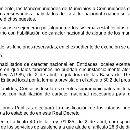
dimiento, las Mancomunidades de Municipios o Comunidades de 
os reservados a habilitados de carácter nacional cuando su 
de dichos puestos.
mismos se ejercerán por alguno de los sistemas establecidos en
rio con habilitación de carácter nacional de alguno de los muni
io de las funciones reservadas, en el expediente de exención se 
a.
habilitados de carácter nacional en Entidades locales exenta
tras en que tales funciones no puedan circunstancialmente ate
a Ley 7/1985, de 2 de abril, reguladora de las Bases del R
Entidad local por la fórmula prevista en el artículo 30.2 del pr
Cabildos, Consejos Insulares o entes supramunicipales inclui
rios con habilitación de carácter nacional necesarios para g
aciones Públicas efectuará la clasificación de los citados p
á a lo establecido en este Real Decreto.
 en el artículo 40 de la Ley 7/1985, de 2 de abril, corres
de los servicios de asistencia a que alude el artículo 26.3 de d