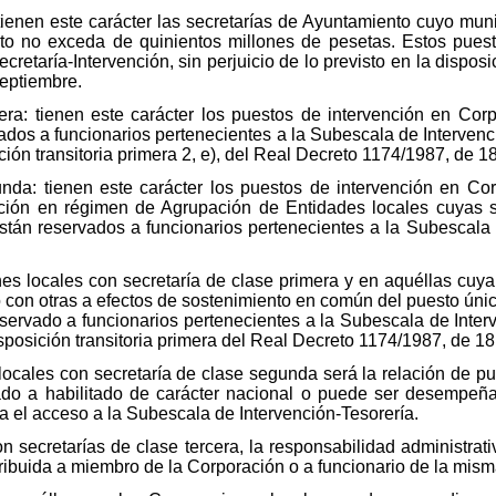
 tienen este carácter las secretarías de Ayuntamiento cuyo muni
to no exceda de quinientos millones de pesetas. Estos puest
etaría-Intervención, sin perjuicio de lo previsto en la disposici
eptiembre.
era: tienen este carácter los puestos de intervención en Cor
dos a funcionarios pertenecientes a la Subescala de Intervenció
ición transitoria primera 2, e), del Real Decreto 1174/1987, de 
unda: tienen este carácter los puestos de intervención en Co
ción en régimen de Agrupación de Entidades locales cuyas se
stán reservados a funcionarios pertenecientes a la Subescala d
nes locales con secretaría de clase primera y en aquéllas cuya 
on otras a efectos de sostenimiento en común del puesto único
servado a funcionarios pertenecientes a la Subescala de Interve
 disposición transitoria primera del Real Decreto 1174/1987, de 1
locales con secretaría de clase segunda será la relación de pu
do a habilitado de carácter nacional o puede ser desempeñ
ra el acceso a la Subescala de Intervención-Tesorería.
 secretarías de clase tercera, la responsabilidad administrati
tribuida a miembro de la Corporación o a funcionario de la mism