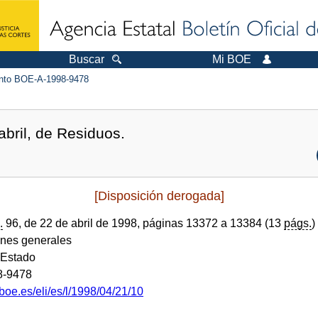
Buscar
Mi BOE
to BOE-A-1998-9478
abril, de Residuos.
[Disposición derogada]
.
96, de 22 de abril de 1998, páginas 13372 a 13384 (13
págs.
)
ones generales
 Estado
8-9478
boe.es/eli/es/l/1998/04/21/10