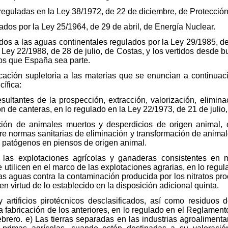
reguladas en la Ley 38/1972, de 22 de diciembre, de Protecció
lados por la Ley 25/1964, de 29 de abril, de Energía Nuclear.
uidos a las aguas continentales regulados por la Ley 29/1985, d
a Ley 22/1988, de 28 de julio, de Costas, y los vertidos desde
los que España sea parte.
icación supletoria a las materias que se enuncian a continua
ífica:
esultantes de la prospección, extracción, valorización, elimi
n de canteras, en lo regulado en la Ley 22/1973, de 21 de julio
ación de animales muertos y desperdicios de origen animal,
re normas sanitarias de eliminación y transformación de animal
s patógenos en piensos de origen animal.
 las explotaciones agrícolas y ganaderas consistentes en m
 utilicen en el marco de las explotaciones agrarias, en lo regu
as aguas contra la contaminación producida por los nitratos pro
 virtud de lo establecido en la disposición adicional quinta.
y artificios pirotécnicos desclasificados, así como residuos
la fabricación de los anteriores, en lo regulado en el Reglame
brero. e) Las tierras separadas en las industrias agroalimenta