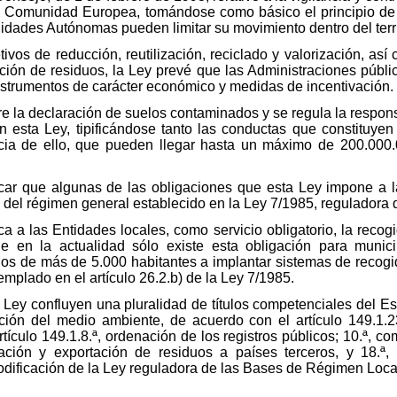
e la Comunidad Europea, tomándose como básico el principio d
dades Autónomas pueden limitar su movimiento dentro del terri
ivos de reducción, reutilización, reciclado y valorización, as
ión de residuos, la Ley prevé que las Administraciones públic
strumentos de carácter económico y medidas de incentivación.
e la declaración de suelos contaminados y se regula la respons
n esta Ley, tipificándose tanto las conductas que constituye
a de ello, que pueden llegar hasta un máximo de 200.000.
tacar que algunas de las obligaciones que esta Ley impone a 
 del régimen general establecido en la Ley 7/1985, reguladora
ca a las Entidades locales, como servicio obligatorio, la recogi
ue en la actualidad sólo existe esta obligación para munic
ios de más de 5.000 habitantes a implantar sistemas de recogida
mplado en el artículo 26.2.b) de la Ley 7/1985.
e Ley confluyen una pluralidad de títulos competenciales del Es
ción del medio ambiente, de acuerdo con el artículo 149.1.23.
rtículo 149.1.8.ª, ordenación de los registros públicos; 10.ª, c
ción y exportación de residuos a países terceros, y 18.ª,
odificación de la Ley reguladora de las Bases de Régimen Loca