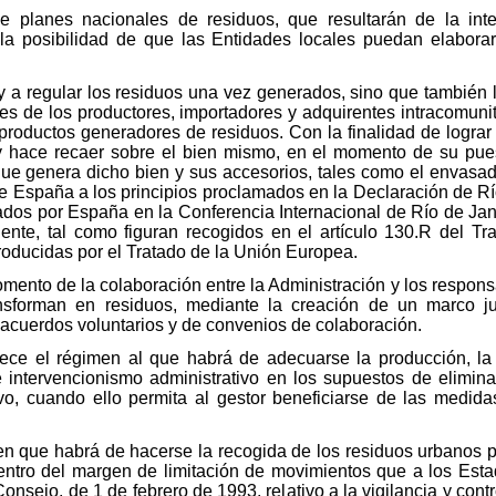
e planes nacionales de residuos, que resultarán de la inte
la posibilidad de que las Entidades locales puedan elabora
Ley a regular los residuos una vez generados, sino que también 
es de los productores, importadores y adquirentes intracomunita
oductos generadores de residuos. Con la finalidad de lograr un
 hace recaer sobre el bien mismo, en el momento de su pues
ue genera dicho bien y sus accesorios, tales como el envasa
 España a los principios proclamados en la Declaración de R
mados por España en la Conferencia Internacional de Río de Jane
ente, tal como figuran recogidos en el artículo 130.R del T
troducidas por el Tratado de la Unión Europea.
omento de la colaboración entre la Administración y los respon
sforman en residuos, mediante la creación de un marco jur
e acuerdos voluntarios y de convenios de colaboración.
lece el régimen al que habrá de adecuarse la producción, la 
intervencionismo administrativo en los supuestos de eliminac
ivo, cuando ello permita al gestor beneficiarse de las medid
en que habrá de hacerse la recogida de los residuos urbanos po
 dentro del margen de limitación de movimientos que a los Es
nsejo, de 1 de febrero de 1993, relativo a la vigilancia y contr