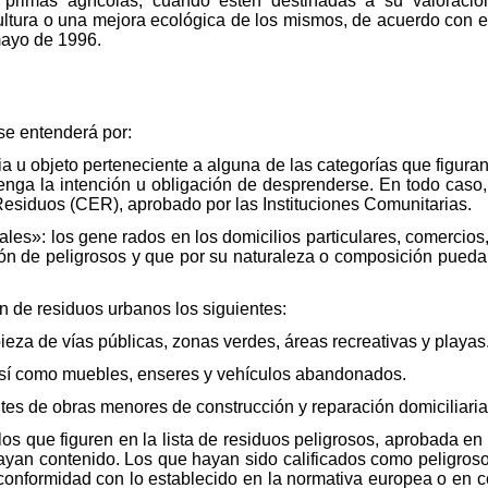
s primas agrícolas, cuando estén destinadas a su valoració
ultura o una mejora ecológica de los mismos, de acuerdo con el
mayo de 1996.
 se entenderá por:
a u objeto perteneciente a alguna de las categorías que figuran
nga la intención u obligación de desprenderse. En todo caso,
Residuos (CER), aprobado por las Instituciones Comunitarias.
es»: los gene rados en los domicilios particulares, comercios, 
ión de peligrosos y que por su naturaleza o composición pueda
n de residuos urbanos los siguientes:
eza de vías públicas, zonas verdes, áreas recreativas y playas
sí como muebles, enseres y vehículos abandonados.
s de obras menores de construcción y reparación domiciliaria
los que figuren en la lista de residuos peligrosos, aprobada e
ayan contenido. Los que hayan sido calificados como peligroso
onformidad con lo establecido en la normativa europea o en c