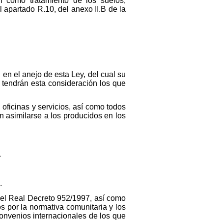
n como tratamiento de los suelos,
 apartado R.10, del anexo II.B de la
 en el anejo de esta Ley, del cual su
 tendrán esta consideración los que
oficinas y servicios, así como todos
n asimilarse a los producidos en los
.
.
n el Real Decreto 952/1997, así como
s por la normativa comunitaria y los
onvenios internacionales de los que