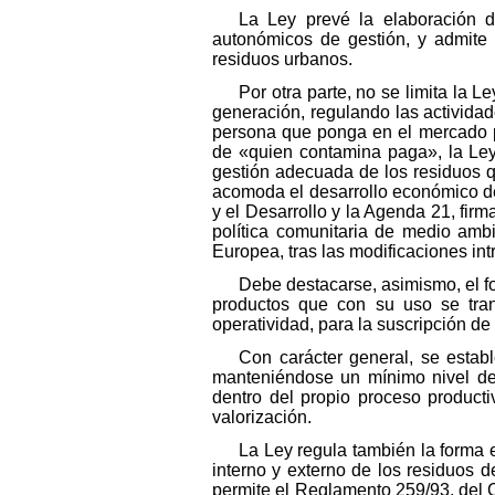
La Ley prevé la elaboración d
autonómicos de gestión, y admite 
residuos urbanos.
Por otra parte, no se limita la 
generación, regulando las actividad
persona que ponga en el mercado pr
de «quien contamina paga», la Ley
gestión adecuada de los residuos q
acomoda el desarrollo económico de
y el Desarrollo y la Agenda 21, fir
política comunitaria de medio ambi
Europea, tras las modificaciones in
Debe destacarse, asimismo, el f
productos que con su uso se tran
operatividad, para la suscripción d
Con carácter general, se estab
manteniéndose un mínimo nivel de 
dentro del propio proceso product
valorización.
La Ley regula también la forma 
interno y externo de los residuos
permite el Reglamento 259/93, del Co