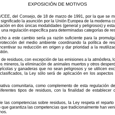
EXPOSICIÓN DE MOTIVOS
6/CEE, del Consejo, de 18 de marzo de 1991, por la que se mo
 significado la asunción por la Unión Europea de la moderna co
icación en dos únicas modalidades (general y peligrosos) y es
 una regulación específica para determinadas categorías de re
ho a este cambio sería ya razón suficiente para la promulga
protección del medio ambiente coordinando la política de res
e incentivar su reducción en origen y dar prioridad a la reutiliz
tión.
o de residuos, con excepción de las emisiones a la atmósfera, lo
s mineros, la eliminación de animales muertos y otros desperd
grícolas y ganaderas que no sean peligrosos y se utilicen ex
sclasificados, la Ley sólo será de aplicación en los aspecto
rmativa comunitaria, como complemento de esta regulación de 
ferentes tipos de residuos, con la finalidad de establecer 
de las competencias sobre residuos, la Ley respeta el reparto 
ue garantiza las competencias que tradicionalmente han veni
nos.