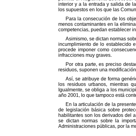
interior y a la entrada y salida d
los supuestos en los que las Comuni
Para la consecución de los objet
menos contaminantes en la eliminac
competencias, puedan establecer in
Asimismo, se dictan normas sobr
incumplimiento de lo establecido e
procede imponer como consecuenci
infracciones muy graves.
Por otra parte, es preciso des
residuos, suponen una modificación
Así, se atribuye de forma genéri
los residuos urbanos, mientras q
Igualmente, se obliga a los municip
año 2001, lo que tampoco está conte
En la articulación de la present
de legislación básica sobre protec
habilitantes son los derivados del a
se dictan normas sobre la importa
Administraciones públicas, por la m