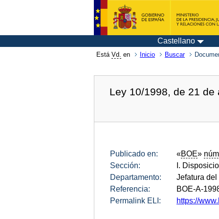
Castellano
Está
Vd.
en
Inicio
Buscar
Documen
Ley 10/1998, de 21 de 
Publicado en:
«
BOE
»
núm
Sección:
I. Disposici
Departamento:
Jefatura del
Referencia:
BOE-A-199
Permalink ELI:
https://www.