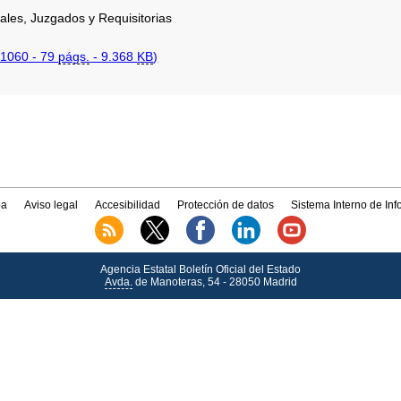
ales, Juzgados y Requisitorias
1060 - 79
págs.
- 9.368
KB
)
a
Aviso legal
Accesibilidad
Protección de datos
Sistema Interno de In
Agencia Estatal Boletín Oficial del Estado
Avda.
de Manoteras, 54 - 28050 Madrid