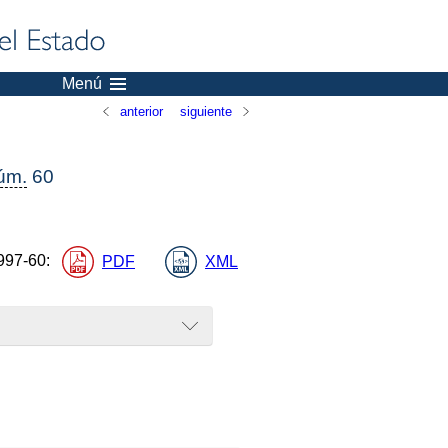
Menú
anterior
siguiente
úm.
60
997-60
:
PDF
XML