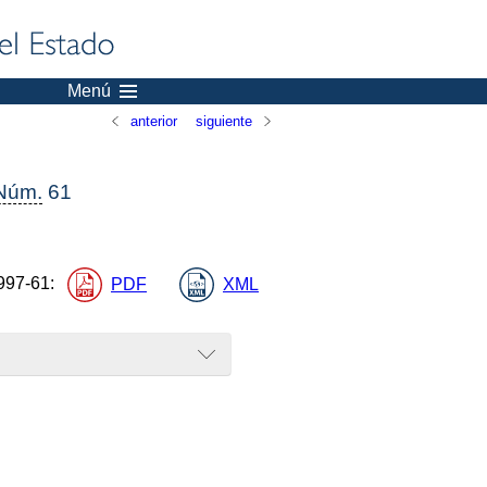
Menú
anterior
siguiente
Núm.
61
997-61
:
PDF
XML