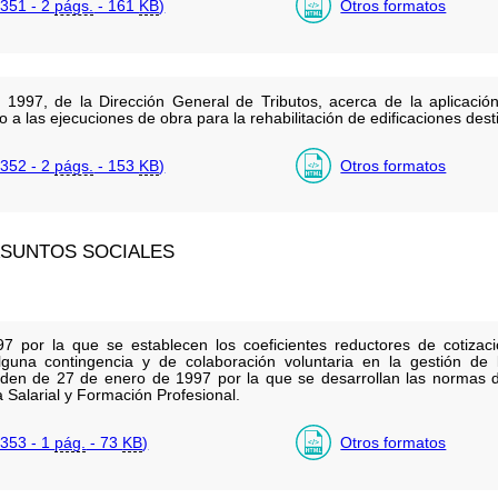
351 - 2
págs.
- 161
KB
)
Otros formatos
997, de la Dirección General de Tributos, acerca de la aplicación 
 a las ejecuciones de obra para la rehabilitación de edificaciones dest
352 - 2
págs.
- 153
KB
)
Otros formatos
ASUNTOS SOCIALES
por la que se establecen los coeficientes reductores de cotizaci
guna contingencia y de colaboración voluntaria en la gestión de 
den de 27 de enero de 1997 por la que se desarrollan las normas de
Salarial y Formación Profesional.
353 - 1
pág.
- 73
KB
)
Otros formatos