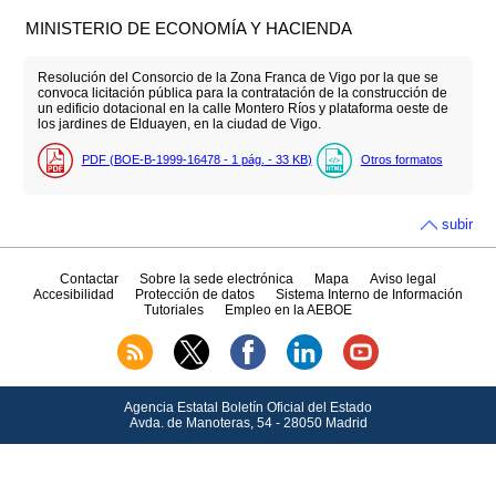
MINISTERIO DE ECONOMÍA Y HACIENDA
Resolución del Consorcio de la Zona Franca de Vigo por la que se
convoca licitación pública para la contratación de la construcción de
un edificio dotacional en la calle Montero Ríos y plataforma oeste de
los jardines de Elduayen, en la ciudad de Vigo.
PDF (BOE-B-1999-16478 - 1
pág.
- 33
KB
)
Otros formatos
subir
Contactar
Sobre la sede electrónica
Mapa
Aviso legal
Accesibilidad
Protección de datos
Sistema Interno de Información
Tutoriales
Empleo en la AEBOE
Agencia Estatal Boletín Oficial del Estado
Avda.
de Manoteras, 54 - 28050 Madrid