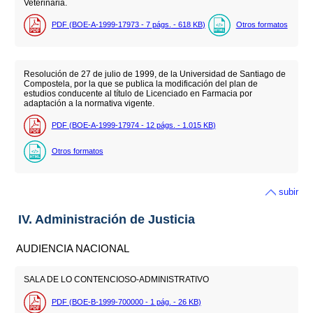
Veterinaria.
PDF (BOE-A-1999-17973 - 7
págs.
- 618
KB
)
Otros formatos
Resolución de 27 de julio de 1999, de la Universidad de Santiago de
Compostela, por la que se publica la modificación del plan de
estudios conducente al título de Licenciado en Farmacia por
adaptación a la normativa vigente.
PDF (BOE-A-1999-17974 - 12
págs.
- 1.015
KB
)
Otros formatos
subir
IV. Administración de Justicia
AUDIENCIA NACIONAL
SALA DE LO CONTENCIOSO-ADMINISTRATIVO
PDF (BOE-B-1999-700000 - 1
pág.
- 26
KB
)