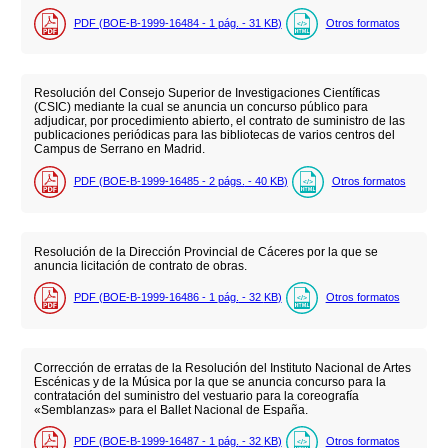
PDF (BOE-B-1999-16484 - 1
pág.
- 31
KB
)
Otros formatos
Resolución del Consejo Superior de Investigaciones Científicas
(CSIC) mediante la cual se anuncia un concurso público para
adjudicar, por procedimiento abierto, el contrato de suministro de las
publicaciones periódicas para las bibliotecas de varios centros del
Campus de Serrano en Madrid.
PDF (BOE-B-1999-16485 - 2
págs.
- 40
KB
)
Otros formatos
Resolución de la Dirección Provincial de Cáceres por la que se
anuncia licitación de contrato de obras.
PDF (BOE-B-1999-16486 - 1
pág.
- 32
KB
)
Otros formatos
Corrección de erratas de la Resolución del Instituto Nacional de Artes
Escénicas y de la Música por la que se anuncia concurso para la
contratación del suministro del vestuario para la coreografía
«Semblanzas» para el Ballet Nacional de España.
PDF (BOE-B-1999-16487 - 1
pág.
- 32
KB
)
Otros formatos