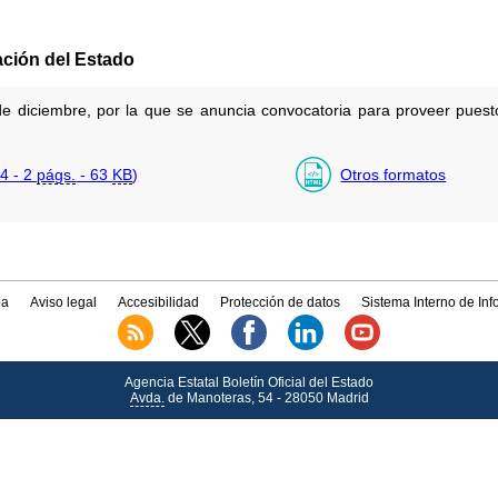
ación del Estado
 diciembre, por la que se anuncia convocatoria para proveer puesto 
4 - 2
págs.
- 63
KB
)
Otros formatos
a
Aviso legal
Accesibilidad
Protección de datos
Sistema Interno de In
Agencia Estatal Boletín Oficial del Estado
Avda.
de Manoteras, 54 - 28050 Madrid