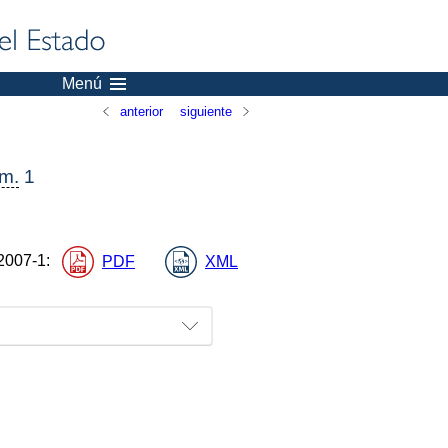
Menú
anterior
siguiente
m.
1
2007-1
:
PDF
XML