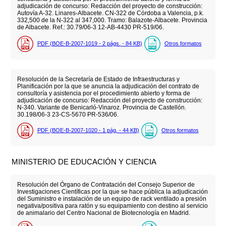
adjudicación de concurso: Redacción del proyecto de construcción:
Autovía A-32. Linares-Albacete. CN-322 de Córdoba a Valencia, p.k.
332,500 de la N-322 al 347,000. Tramo: Balazote-Albacete. Provincia
de Albacete. Ref.: 30.79/06-3 12-AB-4430 PR-519/06.
PDF (BOE-B-2007-1019 - 2
págs.
- 84
KB
)
Otros formatos
Resolución de la Secretaría de Estado de Infraestructuras y
Planificación por la que se anuncia la adjudicación del contrato de
consultoría y asistencia por el procedimiento abierto y forma de
adjudicación de concurso: Redacción del proyecto de construcción:
N-340. Variante de Benicarló-Vinaroz. Provincia de Castellón.
30.198/06-3 23-CS-5670 PR-536/06.
PDF (BOE-B-2007-1020 - 1
pág.
- 44
KB
)
Otros formatos
MINISTERIO DE EDUCACIÓN Y CIENCIA
Resolución del Órgano de Contratación del Consejo Superior de
Investigaciones Científicas por la que se hace pública la adjudicación
del Suministro e instalación de un equipo de rack ventilado a presión
negativa/positiva para ratón y su equipamiento con destino al servicio
de animalario del Centro Nacional de Biotecnología en Madrid.