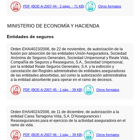
PDF (BOE-A-2007-44 - 2
págs.
- 71
KB
)
Otros formatos
MINISTERIO DE ECONOMÍA Y HACIENDA
Entidades de seguros
Orden EHA/4023/2006, de 22 de noviembre, de autorización de la
fusión por absorción de las entidades Unión Aseguradora, Sociedad
Anónima de Seguros Generales, Sociedad Unipersonal y Reale Vida,
Compañía de Seguros y Reaseguros, S.A., Sociedad Unipersonal,
por la entidad Reale Seguros Generales, S.A. y la extinción y
cancelación del Registro administrativo de entidades aseguradoras
de las entidades absorbidas, así como la autorización administrativa
a la entidad absorbente para operar en el ramo de decesos.
PDF (BOE-A-2007-45 - 1
pág.
- 39
KB
)
Otros formatos
Orden EHA/4024/2006, de 11 de diciembre, de autorización a la
entidad Caixa Tarragona Vida, S.A. D'Assegurances i
Reassegurances para el ejercicio de la actividad aseguradora en el
ramo de vida.
PDF (BOE-A-2007-46 - 1
pág.
- 39
KB
)
Otros formatos