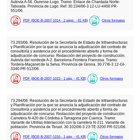
Autovía A-56. Ourense-Lugo. Tramo: Enlace de Chantada Norte-
Taboada. Provincia de Lugo. Ref: 30.234/06-3 12-LU-4400 PR-
551/06.
PDF (BOE-B-2007-1014 - 2
págs.
- 81
KB
)
Otros formatos
73.293/06. Resolución de la Secretaría de Estado de Infraestructuras
y Planificación por la que se anuncia la adjudicación del contrato de
consultoría y asistencia por el procedimiento abierto y forma de
adjudicación de concurso: Redacción del proyecto de construcción.
Autovía del nordeste A-2. Barcelona-Frontera Francesa. Tramo:
Tordera-Maçanet de la Selva. Provincia de Girona. 30.77/6-3 12-GI-
3340 PR-512/06.
PDF (BOE-B-2007-1015 - 1
pág.
- 41
KB
)
Otros formatos
73.294/06. Resolución de la Secretaría de Estado de Infraestructuras
y Planificación por la que se anuncia la adjudicación del contrato de
consultoría y asistencia por el procedimiento abierto y forma de
adjudicación de concurso: Redacción del proyecto de construcción:
Carretera N-420 de Córdoba a Tarragona por Cuenca. Tramo:
Variante de Utrillas-Intersección con la carretera N-211. Variante de
población. Provincia de Teruel. 30.102/06-3 23-TE-3200 PR-521/06.
PDF (BOE-B-2007-1016 - 1
pág.
- 41
KB
)
Otros formatos