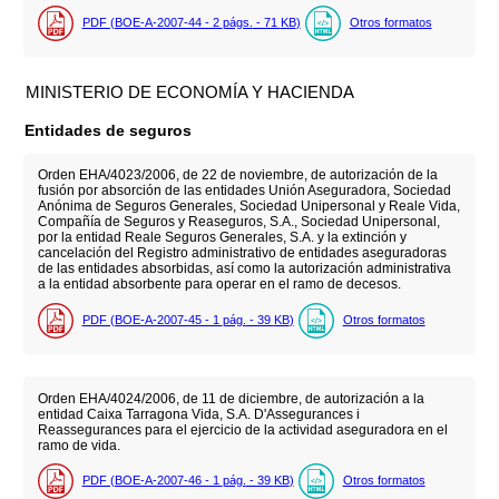
PDF (BOE-A-2007-44 - 2
págs.
- 71
KB
)
Otros formatos
MINISTERIO DE ECONOMÍA Y HACIENDA
Entidades de seguros
Orden EHA/4023/2006, de 22 de noviembre, de autorización de la
fusión por absorción de las entidades Unión Aseguradora, Sociedad
Anónima de Seguros Generales, Sociedad Unipersonal y Reale Vida,
Compañía de Seguros y Reaseguros, S.A., Sociedad Unipersonal,
por la entidad Reale Seguros Generales, S.A. y la extinción y
cancelación del Registro administrativo de entidades aseguradoras
de las entidades absorbidas, así como la autorización administrativa
a la entidad absorbente para operar en el ramo de decesos.
PDF (BOE-A-2007-45 - 1
pág.
- 39
KB
)
Otros formatos
Orden EHA/4024/2006, de 11 de diciembre, de autorización a la
entidad Caixa Tarragona Vida, S.A. D'Assegurances i
Reassegurances para el ejercicio de la actividad aseguradora en el
ramo de vida.
PDF (BOE-A-2007-46 - 1
pág.
- 39
KB
)
Otros formatos