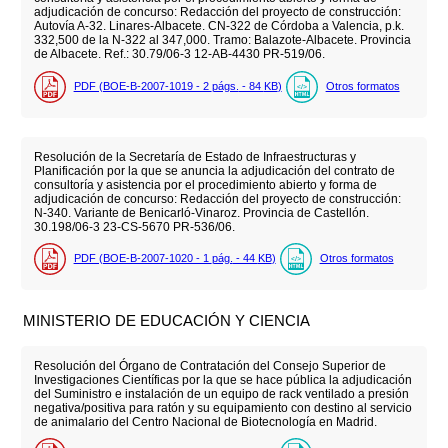
adjudicación de concurso: Redacción del proyecto de construcción:
Autovía A-32. Linares-Albacete. CN-322 de Córdoba a Valencia, p.k.
332,500 de la N-322 al 347,000. Tramo: Balazote-Albacete. Provincia
de Albacete. Ref.: 30.79/06-3 12-AB-4430 PR-519/06.
PDF (BOE-B-2007-1019 - 2
págs.
- 84
KB
)
Otros formatos
Resolución de la Secretaría de Estado de Infraestructuras y
Planificación por la que se anuncia la adjudicación del contrato de
consultoría y asistencia por el procedimiento abierto y forma de
adjudicación de concurso: Redacción del proyecto de construcción:
N-340. Variante de Benicarló-Vinaroz. Provincia de Castellón.
30.198/06-3 23-CS-5670 PR-536/06.
PDF (BOE-B-2007-1020 - 1
pág.
- 44
KB
)
Otros formatos
MINISTERIO DE EDUCACIÓN Y CIENCIA
Resolución del Órgano de Contratación del Consejo Superior de
Investigaciones Científicas por la que se hace pública la adjudicación
del Suministro e instalación de un equipo de rack ventilado a presión
negativa/positiva para ratón y su equipamiento con destino al servicio
de animalario del Centro Nacional de Biotecnología en Madrid.