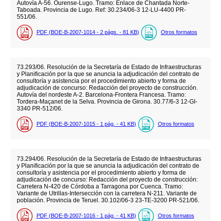
Autovía A-56. Ourense-Lugo. Tramo: Enlace de Chantada Norte-
Taboada. Provincia de Lugo. Ref: 30.234/06-3 12-LU-4400 PR-
551/06.
PDF (BOE-B-2007-1014 - 2
págs.
- 81
KB
)
Otros formatos
73.293/06. Resolución de la Secretaría de Estado de Infraestructuras
y Planificación por la que se anuncia la adjudicación del contrato de
consultoría y asistencia por el procedimiento abierto y forma de
adjudicación de concurso: Redacción del proyecto de construcción.
Autovía del nordeste A-2. Barcelona-Frontera Francesa. Tramo:
Tordera-Maçanet de la Selva. Provincia de Girona. 30.77/6-3 12-GI-
3340 PR-512/06.
PDF (BOE-B-2007-1015 - 1
pág.
- 41
KB
)
Otros formatos
73.294/06. Resolución de la Secretaría de Estado de Infraestructuras
y Planificación por la que se anuncia la adjudicación del contrato de
consultoría y asistencia por el procedimiento abierto y forma de
adjudicación de concurso: Redacción del proyecto de construcción:
Carretera N-420 de Córdoba a Tarragona por Cuenca. Tramo:
Variante de Utrillas-Intersección con la carretera N-211. Variante de
población. Provincia de Teruel. 30.102/06-3 23-TE-3200 PR-521/06.
PDF (BOE-B-2007-1016 - 1
pág.
- 41
KB
)
Otros formatos