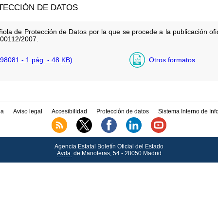
TECCIÓN DE DATOS
ola de Protección de Datos por la que se procede a la publicación ofic
/00112/2007.
98081 - 1
pág.
- 48
KB
)
Otros formatos
a
Aviso legal
Accesibilidad
Protección de datos
Sistema Interno de In
Agencia Estatal Boletín Oficial del Estado
Avda.
de Manoteras, 54 - 28050 Madrid