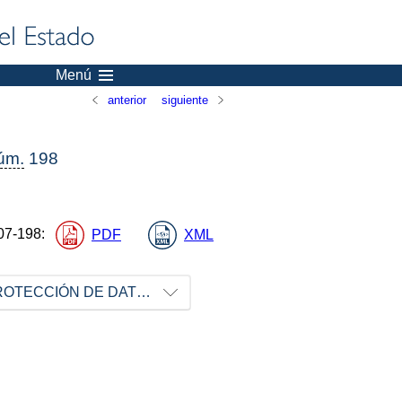
Menú
anterior
siguiente
úm.
198
07-198
:
PDF
XML
AGENCIA ESPAÑOLA DE PROTECCIÓN DE DATOS