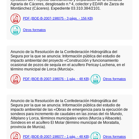
Agraria de Cáceres, desglosado n.º 4, colector y EDAR de Zarza de
Montánchez (Cáceres). Expediente 03.310.384/2101.
PDF (BOE-B-2007-198075 - 3
págs.
- 156
KB
)
Otros formatos
Anuncio de la Resolución de la Confederación Hidrográfica del
Segura por la que se anuncia: Información pública del estudio de
impacto ambiental del proyecto «Construcción y funcionamiento
ocasional de pozos de sequía en el acuífero Pericay-Luchena, en el
término municipal de Lorca (Murcia)».
PDF (BOE-B-2007-198076 - 1
pág.
- 48
KB
)
Otros formatos
Anuncio de la Resolución de la Confederación Hidrográfica del
Segura por la que se anuncia: Información pública del estudio de
impacto ambiental de las «Obras de emergencia para la ejecución de
sondeos para incremento de caudales en las zonas del río Mundo,
Altiplano y Lorca, términos municipales varios (Murcia y Albacete).
Sondeos en el acuífero El Molar (término municipal de Moratalla,
provincia de Murcia).
PDF (BOE-B-2007-198077 - 1
pág.
- 48
KB
)
Otros formatos