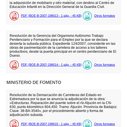
la adquisición de mobiliario y otro material, con destino al Centro de
Educación Infantil en la Dirección General de la Guardia Civil.
PDF (BOE-B-2007-198013 - 1
pág.
- 45
KB
)
Otros formatos
Resolución de la Gerencia del Organismo Autónomo Trabajo
Penitenciario y Formación para el Empleo por la que se declara
desierta la subasta pública. Expediente 124/2007, consistente en las
obras de pavimentación de la carretera de acceso a los talleres
productivos, desde la puerta principal en el centro penitenciario de El
Dueso.
PDF (BOE-B-2007-198014 - 1
pág.
- 45
KB
)
Otros formatos
MINISTERIO DE FOMENTO
Resolución de la Demarcación de Carreteras del Estado en
Extremadura por la que se anuncia la adjudicación de la obra:
«Estructuras. Reparación del puente sobre el río Aljucén en la CN-
630, punto kilométrico 604,450. Tramo: Aljucén. Provincia de Badajoz.
Clave: 38-BA-3540», por el procedimiento abierto y forma de
adjudicación subasta.
PDF (BOE-B-2007-198015 - 1
pág.
- 45
KB
)
Otros formatos