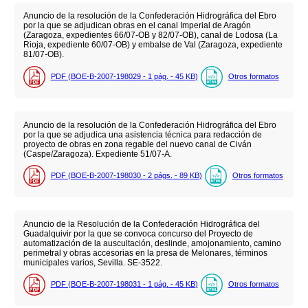
Anuncio de la resolución de la Confederación Hidrográfica del Ebro
por la que se adjudican obras en el canal Imperial de Aragón
(Zaragoza, expedientes 66/07-OB y 82/07-OB), canal de Lodosa (La
Rioja, expediente 60/07-OB) y embalse de Val (Zaragoza, expediente
81/07-OB).
PDF (BOE-B-2007-198029 - 1
pág.
- 45
KB
)
Otros formatos
Anuncio de la resolución de la Confederación Hidrográfica del Ebro
por la que se adjudica una asistencia técnica para redacción de
proyecto de obras en zona regable del nuevo canal de Civán
(Caspe/Zaragoza). Expediente 51/07-A.
PDF (BOE-B-2007-198030 - 2
págs.
- 89
KB
)
Otros formatos
Anuncio de la Resolución de la Confederación Hidrográfica del
Guadalquivir por la que se convoca concurso del Proyecto de
automatización de la auscultación, deslinde, amojonamiento, camino
perimetral y obras accesorias en la presa de Melonares, términos
municipales varios, Sevilla. SE-3522.
PDF (BOE-B-2007-198031 - 1
pág.
- 45
KB
)
Otros formatos