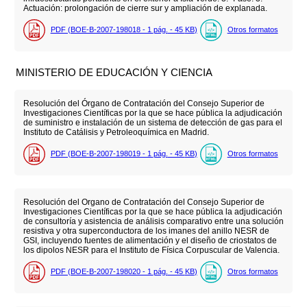
Actuación: prolongación de cierre sur y ampliación de explanada.
PDF (BOE-B-2007-198018 - 1
pág.
- 45
KB
)
Otros formatos
MINISTERIO DE EDUCACIÓN Y CIENCIA
Resolución del Órgano de Contratación del Consejo Superior de
Investigaciones Científicas por la que se hace pública la adjudicación
de suministro e instalación de un sistema de detección de gas para el
Instituto de Catálisis y Petroleoquímica en Madrid.
PDF (BOE-B-2007-198019 - 1
pág.
- 45
KB
)
Otros formatos
Resolución del Organo de Contratación del Consejo Superior de
Investigaciones Científicas por la que se hace pública la adjudicación
de consultoría y asistencia de análisis comparativo entre una solución
resistiva y otra superconductora de los imanes del anillo NESR de
GSI, incluyendo fuentes de alimentación y el diseño de criostatos de
los dipolos NESR para el Instituto de Física Corpuscular de Valencia.
PDF (BOE-B-2007-198020 - 1
pág.
- 45
KB
)
Otros formatos