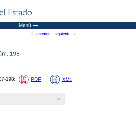
Menú
anterior
siguiente
úm.
198
07-198
:
PDF
XML