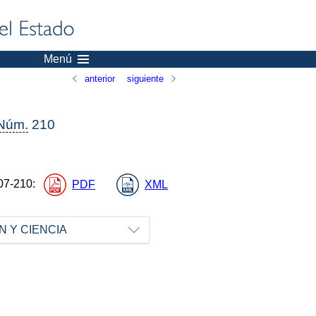
Menú
anterior
siguiente
Núm.
210
07-210
:
PDF
XML
N Y CIENCIA