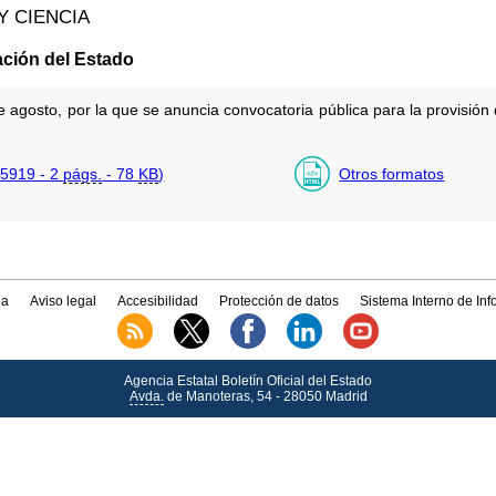
Y CIENCIA
ación del Estado
agosto, por la que se anuncia convocatoria pública para la provisión 
5919 - 2
págs.
- 78
KB
)
Otros formatos
a
Aviso legal
Accesibilidad
Protección de datos
Sistema Interno de In
Agencia Estatal Boletín Oficial del Estado
Avda.
de Manoteras, 54 - 28050 Madrid